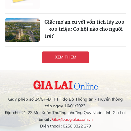
Giấc mơ an cư với vốn tích lũy 200
- 300 triệu: Cơ hội nào cho người
trẻ?
XEM THÊM
Giấy phép số 24/GP-BTTTT do Bộ Thông tin - Truyền thông
cấp ngày 16/01/2023.
Địa chỉ :
21-23 Mai Xuân Thưởng, phường Quy Nhơn, tỉnh Gia Lai.
Email :
Glo@baogialai.com.vn
Điện thoại :
0256 3822 279