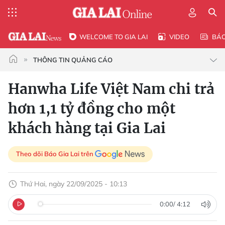
WELCOME TO GIA LAI
VIDEO
BÁ
THÔNG TIN QUẢNG CÁO
Hanwha Life Việt Nam chi trả
hơn 1,1 tỷ đồng cho một
khách hàng tại Gia Lai
Theo dõi Báo Gia Lai trên
Thứ Hai, ngày 22/09/2025 - 10:13
0:00
/
4:12