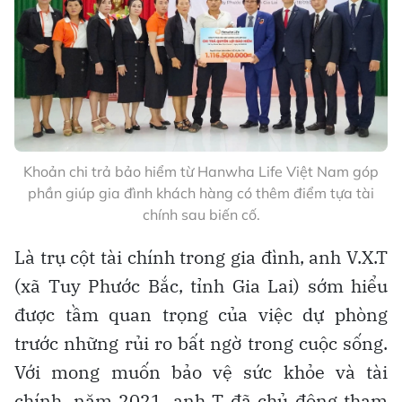
Khoản chi trả bảo hiểm từ Hanwha Life Việt Nam góp
phần giúp gia đình khách hàng có thêm điểm tựa tài
chính sau biến cố.
Là trụ cột tài chính trong gia đình, anh V.X.T
(xã Tuy Phước Bắc, tỉnh Gia Lai) sớm hiểu
được tầm quan trọng của việc dự phòng
trước những rủi ro bất ngờ trong cuộc sống.
Với mong muốn bảo vệ sức khỏe và tài
chính, năm 2021, anh T đã chủ động tham