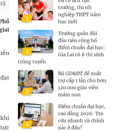
Đã có lịch tựu
trường, thi tốt
nghiệp THPT năm
1
 Phổ
học mới
giai
Trường quân đội
đầu tiên công bố
điểm chuẩn đại học:
2
hiếu
Gia Lai có 8 thí sinh
trúng tuyển
Bộ GD&ĐT đề xuất
 đạt
trợ cấp 1 lần cho hơn
120.000 giáo viên
3
mầm non
Điểm chuẩn đại học,
cao đẳng 2026: Tra
 khí
cứu nhanh và chính
4
thực
xác ở đâu?