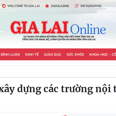
WELCOME TO GIA LAI
EMAGAZINE
INFOGRAPHIC
- BÌNH LUẬN
KINH TẾ
GIÁO DỤC
SỨC KHỎE
KHOA HỌC - C
xây dựng các trường nội 