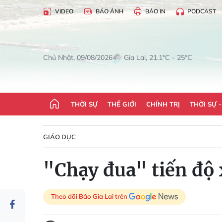
VIDEO
BÁO ẢNH
BÁO IN
PODCAST
Gia Lai, 21.1°C - 25°C
Chủ Nhật, 09/08/2026
THỜI SỰ
THẾ GIỚI
CHÍNH TRỊ
THỜI SỰ 
GIÁO DỤC
"Chạy đua" tiến độ 
Theo dõi Báo Gia Lai trên