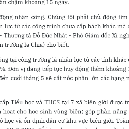
 vẫn chậm khoảng 15 ngày.
động nhân công. Chúng tôi phải chủ động tìm
ân lực từ các công trình chưa cấp bách khác mà
” - Thượng tá Đỗ Đức Nhật - Phó Giám đốc Xí ng
m trường Ia Chia) cho biết.
ng tại công trường là nhân lực từ các tỉnh khác
30%. Đơn vị đang tiếp tục huy động thêm khoảng
 đến cuối tháng 5 sẽ cất nóc phần lớn các hạng
cấp Tiểu học và THCS tại 7 xã biên giới được t
h hoạt cho học sinh vùng biên; góp phần nâng
bỏ học và ổn định dân cư khu vực biên giới. Toà