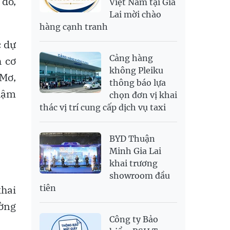
 đó,
Việt Nam tại Gia
SAR
6,945.42
7,244.36
Lai mời chào
SEK
2,702.79
2,817.41
hàng cạnh tranh
SGD
19,916.94
20,118.12
20,804.08
c dự
THB
698.84
776.49
809.42
Cảng hàng
h cơ
USD
26,000
26,030
26,410
không Pleiku
 Mơ,
thông báo lựa
chậm
chọn đơn vị khai
thác vị trí cung cấp dịch vụ taxi
BYD Thuận
Minh Gia Lai
khai trương
showroom đầu
tiên
khai
ường
Công ty Bảo