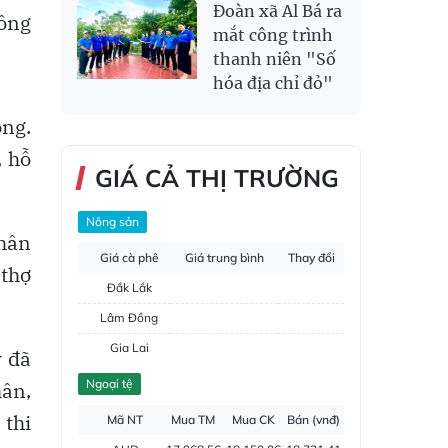
Đoàn xã Al Bá ra
công
mắt công trình
thanh niên "Số
hóa địa chỉ đỏ"
ông.
, hỗ
GIÁ CẢ THỊ TRƯỜNG
Nông sản
nhân
Giá cà phê
Giá trung bình
Thay đổi
 thợ
Đắk Lắk
Lâm Đồng
Gia Lai
y đã
Đắk Nông
Ngoại tệ
hân,
Hồ tiêu
 thi
Mã NT
Mua TM
Mua CK
Bán (vnđ)