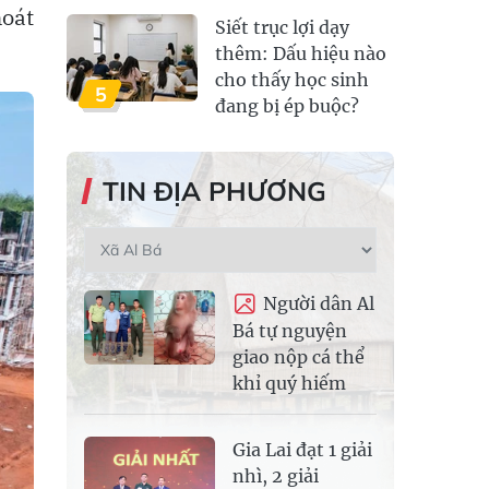
hoát
Siết trục lợi dạy
thêm: Dấu hiệu nào
cho thấy học sinh
5
đang bị ép buộc?
TIN ĐỊA PHƯƠNG
Người dân Al
Bá tự nguyện
giao nộp cá thể
khỉ quý hiếm
Gia Lai đạt 1 giải
nhì, 2 giải