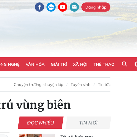
Đăng nhập
ÔNG NGHỆ
VĂN HÓA
GIẢI TRÍ
XÃ HỘI
THỂ THAO
Chuyện trường, chuyện lớp
Tuyển sinh
Tin tức
trú vùng biên
ĐỌC NHIỀU
TIN MỚI