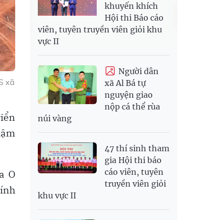
khuyến khích
Hội thi Báo cáo
viên, tuyên truyền viên giỏi khu
vực II
Người dân
S xã
xã Al Bá tự
nguyện giao
nộp cá thể rùa
riển
núi vàng
chậm
47 thí sinh tham
gia Hội thi báo
cáo viên, tuyên
Ia O
truyền viên giỏi
hính
khu vực II