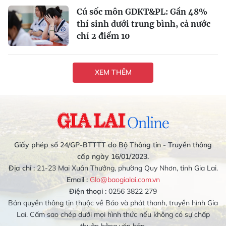
Cú sốc môn GDKT&PL: Gần 48%
thí sinh dưới trung bình, cả nước
chỉ 2 điểm 10
XEM THÊM
Giấy phép số 24/GP-BTTTT do Bộ Thông tin - Truyền thông
cấp ngày 16/01/2023.
Địa chỉ :
21-23 Mai Xuân Thưởng, phường Quy Nhơn, tỉnh Gia Lai.
Email :
Glo@baogialai.com.vn
Điện thoại :
0256 3822 279
Bản quyền thông tin thuộc về Báo và phát thanh, truyền hình Gia
Lai. Cấm sao chép dưới mọi hình thức nếu không có sự chấp
thuận bằng văn bản.