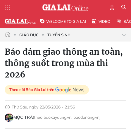
WELCOME TO GIA LAI
VIDEO
BÁ
GIÁO DỤC
TUYỂN SINH
Bảo đảm giao thông an toàn,
thông suốt trong mùa thi
2026
Theo dõi Báo Gia Lai trên
Thứ Sáu, ngày 22/05/2026 - 21:56
MỘC TRÀ
(theo baoxaydung.vn; baodanang.vn)