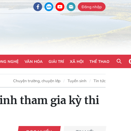
Đăng nhập
ÔNG NGHỆ
VĂN HÓA
GIẢI TRÍ
XÃ HỘI
THỂ THAO
Chuyện trường, chuyện lớp
Tuyển sinh
Tin tức
inh tham gia kỳ thi