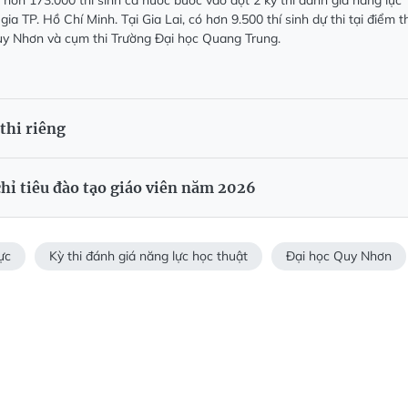
 hơn 173.000 thí sinh cả nước bước vào đợt 2 kỳ thi đánh giá năng lực
ia TP. Hồ Chí Minh. Tại Gia Lai, có hơn 9.500 thí sinh dự thi tại điểm th
uy Nhơn và cụm thi Trường Đại học Quang Trung.
thi riêng
hỉ tiêu đào tạo giáo viên năm 2026
ực
Kỳ thi đánh giá năng lực học thuật
Đại học Quy Nhơn