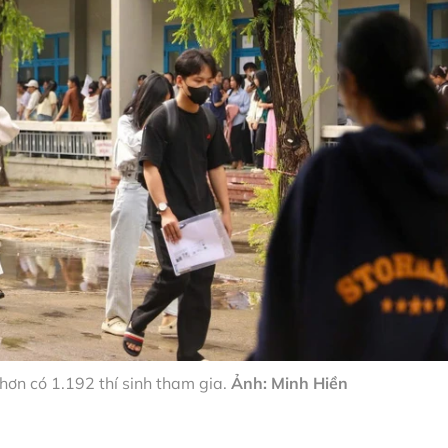
hơn có 1.192 thí sinh tham gia.
Ảnh: Minh Hiền