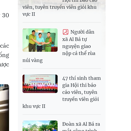
Hội thi Báo cáo
viên, tuyên truyền viên giỏi khu
y 30
vực II
Người dân
xã Al Bá tự
 các
nguyện giao
nộp cá thể rùa
hống
núi vàng
được
47 thí sinh tham
gia Hội thi báo
cáo viên, tuyên
truyền viên giỏi
khu vực II
Đoàn xã Al Bá ra
mắt công trình