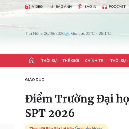
VIDEO
BÁO ẢNH
BÁO IN
PODCAST
Gia Lai, 22°C - 29.1°C
Thứ Năm, 06/08/2026
THỜI SỰ
THẾ GIỚI
CHÍNH TRỊ
THỜI SỰ 
GIÁO DỤC
Điểm Trường Đại học
SPT 2026
Theo dõi Báo Gia Lai trên