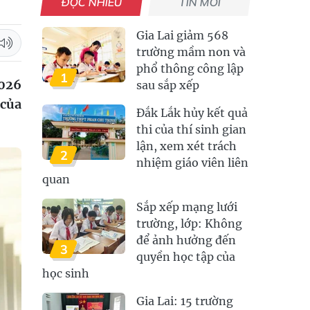
ĐỌC NHIỀU
TIN MỚI
Gia Lai giảm 568
trường mầm non và
phổ thông công lập
1
2026
sau sắp xếp
 của
Đắk Lắk hủy kết quả
thi của thí sinh gian
lận, xem xét trách
2
nhiệm giáo viên liên
quan
Sắp xếp mạng lưới
trường, lớp: Không
để ảnh hưởng đến
3
quyền học tập của
học sinh
Gia Lai: 15 trường