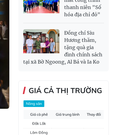
thanh niên "Số
hóa địa chỉ đỏ"
Đồng chí Siu
Hương thăm,
tặng quà gia
đình chính sách
tại xã Bờ Ngoong, Al Bá và Ia Ko
GIÁ CẢ THỊ TRƯỜNG
Nông sản
Giá cà phê
Giá trung bình
Thay đổi
Đắk Lắk
Lâm Đồng