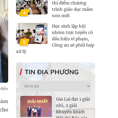
thí điểm chương
trình giáo dục mầm
4
non mới
Học sinh lập hội
nhóm trực tuyến có
dấu hiệu vi phạm,
5
Công an sẽ phối hợp
xử lý
TIN ĐỊA PHƯƠNG
Hiền
Gia Lai đạt 1 giải
làm
nhì, 2 giải
 cho
khuyến khích