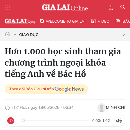
WELCOME TO GIA LAI
VIDEO
BÁ
GIÁO DỤC
Hơn 1.000 học sinh tham gia
chương trình ngoại khóa
tiếng Anh về Bác Hồ
Theo dõi Báo Gia Lai trên
Thứ Hai, ngày 18/05/2026 - 06:34
MINH CHÍ
0:00
/
1:02