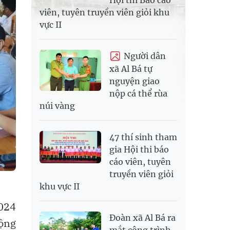
Hội thi Báo cáo
viên, tuyên truyền viên giỏi khu
vực II
Người dân
xã Al Bá tự
nguyện giao
nộp cá thể rùa
núi vàng
47 thí sinh tham
gia Hội thi báo
cáo viên, tuyên
truyền viên giỏi
khu vực II
.024
Đoàn xã Al Bá ra
động
mắt công trình