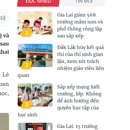
ĐỌC NHIỀU
TIN MỚI
Gia Lai giảm 568
trường mầm non và
phổ thông công lập
1
ị và
sau sắp xếp
 sau
Đắk Lắk hủy kết quả
khai
thi của thí sinh gian
lận, xem xét trách
2
nhiệm giáo viên liên
í Lê
quan
ban
Sắp xếp mạng lưới
ọc,
trường, lớp: Không
để ảnh hưởng đến
3
quyền học tập của
học sinh
Gia Lai: 15 trường