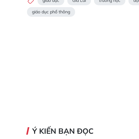
giáo dục
Gia Lai
trường học
độ
giáo dục phổ thông
Ý KIẾN BẠN ĐỌC