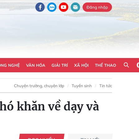
Đăng nhập
ÔNG NGHỆ
VĂN HÓA
GIẢI TRÍ
XÃ HỘI
THỂ THAO
Chuyện trường, chuyện lớp
Tuyển sinh
Tin tức
khó khăn về dạy và