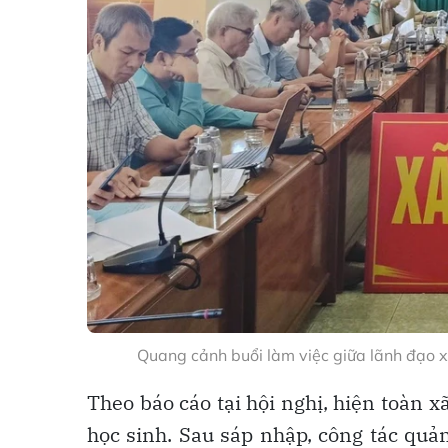
Quang cảnh buổi làm việc giữa lãnh đạo xã
Theo báo cáo tại hội nghị, hiện toàn x
học sinh. Sau sáp nhập, công tác quản