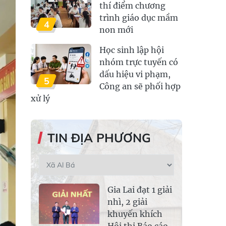
thí điểm chương
trình giáo dục mầm
4
non mới
Học sinh lập hội
nhóm trực tuyến có
dấu hiệu vi phạm,
5
Công an sẽ phối hợp
xử lý
TIN ĐỊA PHƯƠNG
Gia Lai đạt 1 giải
nhì, 2 giải
khuyến khích