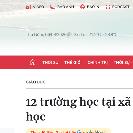
VIDEO
BÁO ẢNH
BÁO IN
PODCAST
Gia Lai, 21.2°C - 28.9°C
Thứ Năm, 06/08/2026
THỜI SỰ
THẾ GIỚI
CHÍNH TRỊ
THỜI SỰ 
GIÁO DỤC
12 trường học tại xã
học
Theo dõi Báo Gia Lai trên