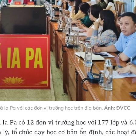
 Ia Pa với các đơn vị trường học trên địa bàn.
Ảnh: ĐVCC
ã Ia Pa có 12 đơn vị trường học với 177 lớp và 6
 lý, tổ chức dạy học cơ bản ổn định, các hoạt 