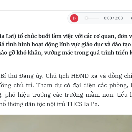
0:00
/
2:03
 Lai) tổ chức buổi làm việc với các cơ quan, đơn v
á tình hình hoạt động lĩnh vực giáo dục và đào tạo
háo gỡ khó khăn, vướng mắc trong quá trình triển 
Bí thư Đảng ủy, Chủ tịch HĐND xã và đồng ch
ồng chủ trì. Tham dự có đại diện các phòng, 
, phó hiệu trưởng các trường mầm non, tiểu h
ổ thông dân tộc nội trú THCS Ia Pa.