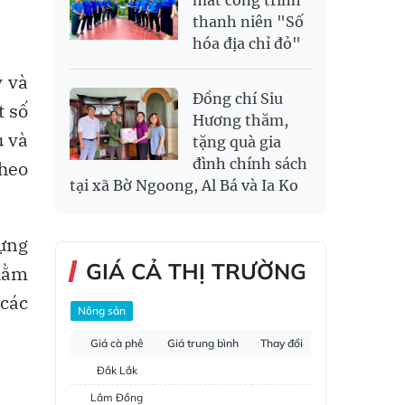
thanh niên "Số
hóa địa chỉ đỏ"
y và
Đồng chí Siu
t số
Hương thăm,
u và
tặng quà gia
đình chính sách
theo
tại xã Bờ Ngoong, Al Bá và Ia Ko
dựng
GIÁ CẢ THỊ TRƯỜNG
nhằm
 các
Nông sản
Giá cà phê
Giá trung bình
Thay đổi
Đắk Lắk
Lâm Đồng