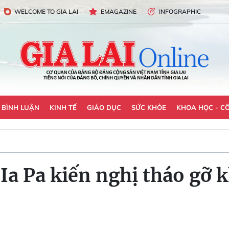
WELCOME TO GIA LAI
EMAGAZINE
INFOGRAPHIC
- BÌNH LUẬN
KINH TẾ
GIÁO DỤC
SỨC KHỎE
KHOA HỌC - C
 Ia Pa kiến nghị tháo gỡ 