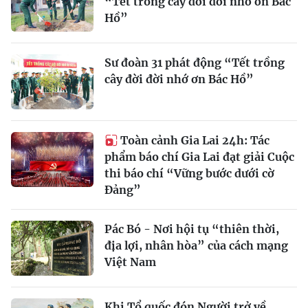
“Tết trồng cây đời đời nhớ ơn Bác
Hồ”
Sư đoàn 31 phát động “Tết trồng
cây đời đời nhớ ơn Bác Hồ”
Toàn cảnh Gia Lai 24h: Tác
phẩm báo chí Gia Lai đạt giải Cuộc
thi báo chí “Vững bước dưới cờ
Đảng”
Pác Bó - Nơi hội tụ “thiên thời,
địa lợi, nhân hòa” của cách mạng
Việt Nam
Khi Tổ quốc đón Người trở về