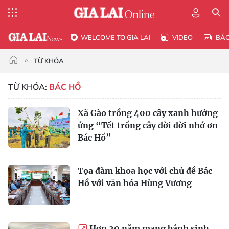
WELCOME TO GIA LAI
VIDEO
BÁ
TỪ KHÓA
TỪ KHÓA:
BÁC HỒ
Xã Gào trồng 400 cây xanh hưởng
ứng “Tết trồng cây đời đời nhớ ơn
Bác Hồ”
Tọa đàm khoa học với chủ đề Bác
Hồ với văn hóa Hùng Vương
Hơn 20 năm mang bánh sinh