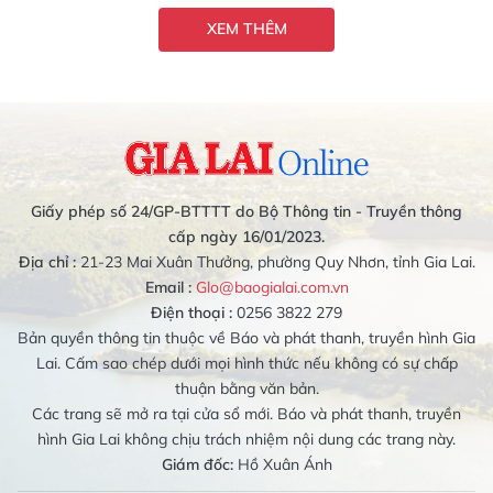
XEM THÊM
Giấy phép số 24/GP-BTTTT do Bộ Thông tin - Truyền thông
cấp ngày 16/01/2023.
Địa chỉ :
21-23 Mai Xuân Thưởng, phường Quy Nhơn, tỉnh Gia Lai.
Email :
Glo@baogialai.com.vn
Điện thoại :
0256 3822 279
Bản quyền thông tin thuộc về Báo và phát thanh, truyền hình Gia
Lai. Cấm sao chép dưới mọi hình thức nếu không có sự chấp
thuận bằng văn bản.
Các trang sẽ mở ra tại cửa sổ mới. Báo và phát thanh, truyền
hình Gia Lai không chịu trách nhiệm nội dung các trang này.
Giám đốc:
Hồ Xuân Ánh