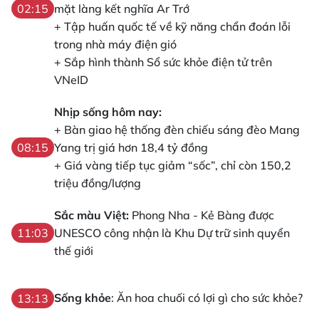
mặt làng kết nghĩa Ar Trớ
02:15
+ Tập huấn quốc tế về kỹ năng chẩn đoán lỗi
trong nhà máy điện gió
+ Sắp hình thành Sổ sức khỏe điện tử trên
VNeID
Nhịp sống hôm nay:
+ Bàn giao hệ thống đèn chiếu sáng đèo Mang
Yang trị giá hơn 18,4 tỷ đồng
08:15
+ Giá vàng tiếp tục giảm “sốc”, chỉ còn 150,2
triệu đồng/lượng
Sắc màu Việt:
Phong Nha - Kẻ Bàng được
UNESCO công nhận là Khu Dự trữ sinh quyển
11:03
thế giới
Sống khỏe
: Ăn hoa chuối có lợi gì cho sức khỏe?
13:13