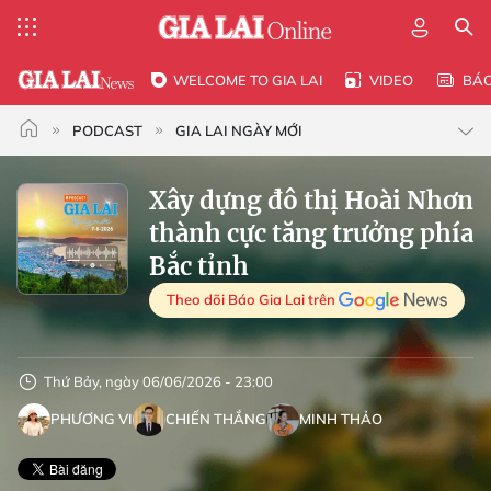
WELCOME TO GIA LAI
VIDEO
BÁ
PODCAST
GIA LAI NGÀY MỚI
Xây dựng đô thị Hoài Nhơn
thành cực tăng trưởng phía
Bắc tỉnh
Theo dõi Báo Gia Lai trên
Thứ Bảy, ngày 06/06/2026 - 23:00
PHƯƠNG VI
CHIẾN THẮNG
MINH THẢO