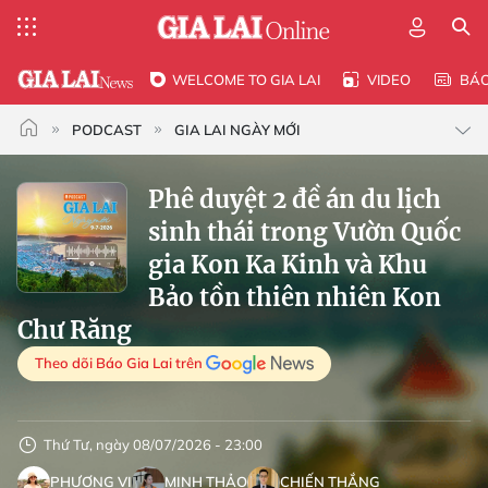
WELCOME TO GIA LAI
VIDEO
BÁ
PODCAST
GIA LAI NGÀY MỚI
Phê duyệt 2 đề án du lịch
sinh thái trong Vườn Quốc
gia Kon Ka Kinh và Khu
Bảo tồn thiên nhiên Kon
Chư Răng
Theo dõi Báo Gia Lai trên
Thứ Tư, ngày 08/07/2026 - 23:00
PHƯƠNG VI
MINH THẢO
CHIẾN THẮNG