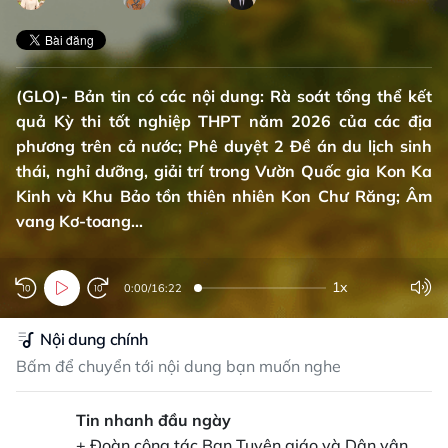
(GLO)- Bản tin có các nội dung: Rà soát tổng thể kết
quả Kỳ thi tốt nghiệp THPT năm 2026 của các địa
phương trên cả nước; Phê duyệt 2 Đề án du lịch sinh
thái, nghỉ dưỡng, giải trí trong Vườn Quốc gia Kon Ka
Kinh và Khu Bảo tồn thiên nhiên Kon Chư Răng; Âm
vang Kơ-toang...
1x
0:00
/
16:22
Nội dung chính
Bấm để chuyển tới nội dung bạn muốn nghe
Tin nhanh đầu ngày
+ Đoàn công tác Ban Tuyên giáo và Dân vận