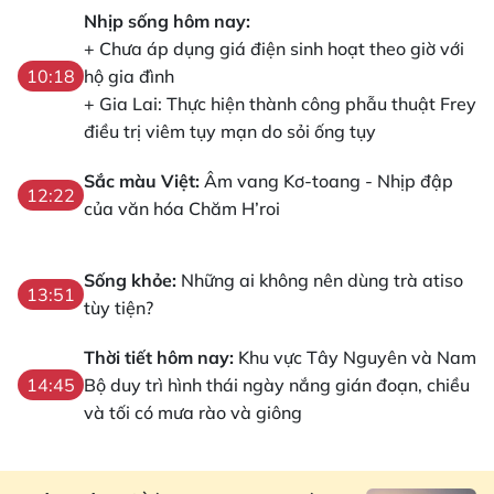
Nhịp sống hôm nay:
+ Chưa áp dụng giá điện sinh hoạt theo giờ với
hộ gia đình
10:18
+ Gia Lai: Thực hiện thành công phẫu thuật Frey
điều trị viêm tụy mạn do sỏi ống tụy
Sắc màu Việt:
Âm vang Kơ-toang - Nhịp đập
12:22
của văn hóa Chăm H’roi
Sống khỏe:
Những ai không nên dùng trà atiso
13:51
tùy tiện?
Thời tiết hôm nay:
Khu vực Tây Nguyên và Nam
Bộ duy trì hình thái ngày nắng gián đoạn, chiều
14:45
và tối có mưa rào và giông