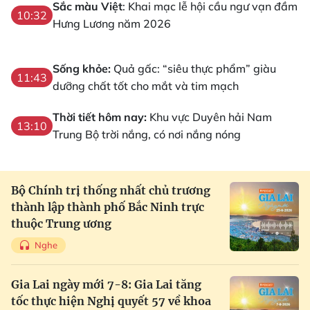
Sắc màu Việt
: Khai mạc lễ hội cầu ngư vạn đầm
10:32
Hưng Lương năm 2026
Sống khỏe:
Quả gấc: “siêu thực phẩm” giàu
11:43
dưỡng chất tốt cho mắt và tim mạch
Thời tiết hôm nay:
Khu vực Duyên hải Nam
13:10
Trung Bộ trời nắng, có nơi nắng nóng
Bộ Chính trị thống nhất chủ trương
thành lập thành phố Bắc Ninh trực
thuộc Trung ương
Nghe
Gia Lai ngày mới 7-8: Gia Lai tăng
tốc thực hiện Nghị quyết 57 về khoa