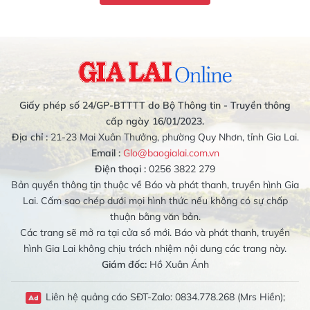
Giấy phép số 24/GP-BTTTT do Bộ Thông tin - Truyền thông
cấp ngày 16/01/2023.
Địa chỉ :
21-23 Mai Xuân Thưởng, phường Quy Nhơn, tỉnh Gia Lai.
Email :
Glo@baogialai.com.vn
Điện thoại :
0256 3822 279
Bản quyền thông tin thuộc về Báo và phát thanh, truyền hình Gia
Lai. Cấm sao chép dưới mọi hình thức nếu không có sự chấp
thuận bằng văn bản.
Các trang sẽ mở ra tại cửa sổ mới. Báo và phát thanh, truyền
hình Gia Lai không chịu trách nhiệm nội dung các trang này.
Giám đốc:
Hồ Xuân Ánh
Liên hệ quảng cáo SĐT-Zalo: 0834.778.268 (Mrs Hiền);