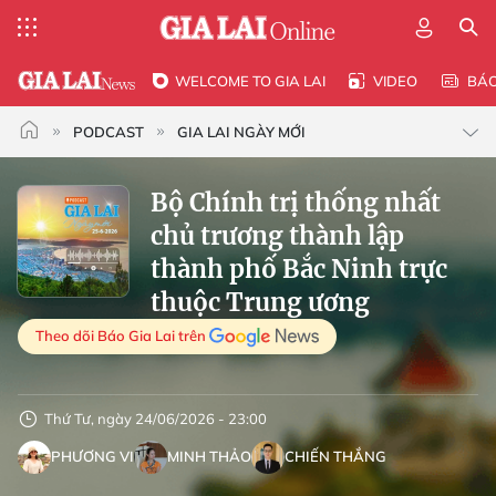
WELCOME TO GIA LAI
VIDEO
BÁ
PODCAST
GIA LAI NGÀY MỚI
Bộ Chính trị thống nhất
chủ trương thành lập
thành phố Bắc Ninh trực
thuộc Trung ương
Theo dõi Báo Gia Lai trên
Thứ Tư, ngày 24/06/2026 - 23:00
PHƯƠNG VI
MINH THẢO
CHIẾN THẮNG