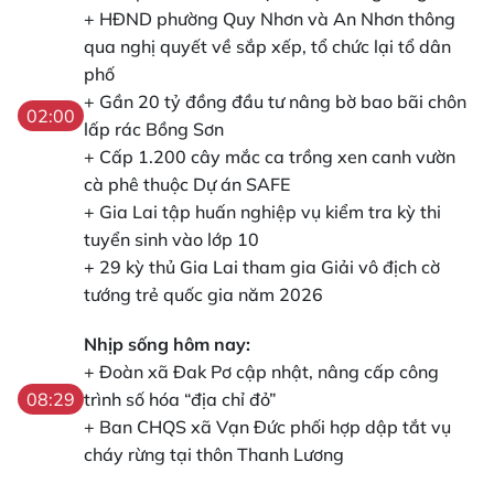
+ HĐND phường Quy Nhơn và An Nhơn thông
qua nghị quyết về sắp xếp, tổ chức lại tổ dân
phố
+ Gần 20 tỷ đồng đầu tư nâng bờ bao bãi chôn
02:00
lấp rác Bồng Sơn
+ Cấp 1.200 cây mắc ca trồng xen canh vườn
cà phê thuộc Dự án SAFE
+ Gia Lai tập huấn nghiệp vụ kiểm tra kỳ thi
tuyển sinh vào lớp 10
+ 29 kỳ thủ Gia Lai tham gia Giải vô địch cờ
tướng trẻ quốc gia năm 2026
Nhịp sống hôm nay:
+ Đoàn xã Đak Pơ cập nhật, nâng cấp công
trình số hóa “địa chỉ đỏ”
08:29
+ Ban CHQS xã Vạn Đức phối hợp dập tắt vụ
cháy rừng tại thôn Thanh Lương