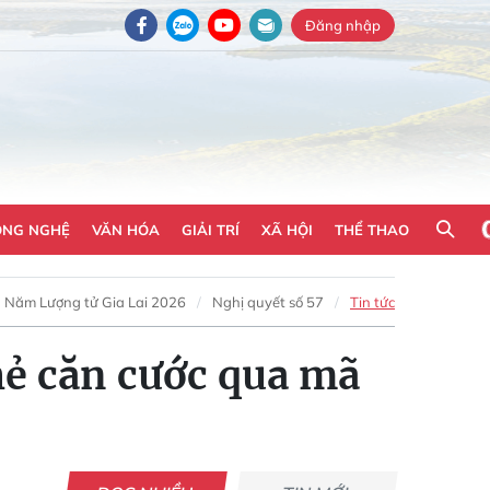
Đăng nhập
ÔNG NGHỆ
VĂN HÓA
GIẢI TRÍ
XÃ HỘI
THỂ THAO
Năm Lượng tử Gia Lai 2026
Nghị quyết số 57
Tin tức
hẻ căn cước qua mã