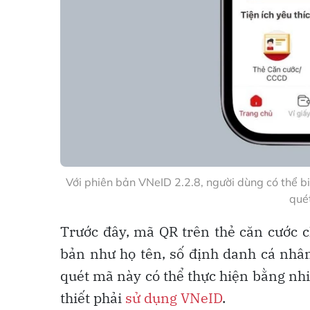
Với phiên bản VNeID 2.2.8, người dùng có thể b
qué
Trước đây, mã QR trên thẻ căn cước c
bản như họ tên, số định danh cá nhân,
quét mã này có thể thực hiện bằng n
thiết phải
sử dụng VNeID
.