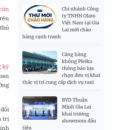
LONG 999.9
NOK
2,697.17
2,811.55
 căn
Chi nhánh Công
PNJ
140,000,000
143,900,000
RUB
304.3
336.84
ty TNHH Olam
trên
Việt Nam tại Gia
SAR
6,945.42
7,244.36
 thủ
Lai mời chào
SEK
2,702.79
2,817.41
hàng cạnh tranh
SGD
19,916.94
20,118.12
20,804.08
THB
698.84
776.49
809.42
Cảng hàng
USD
26,000
26,030
26,410
không Pleiku
 ký
thông báo lựa
quan
chọn đơn vị khai
thác vị trí cung cấp dịch vụ taxi
ướng
BYD Thuận
Minh Gia Lai
 đối
khai trương
 trị
showroom đầu
tính
tiên