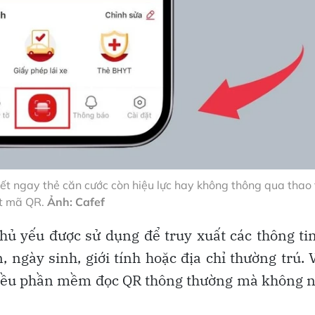
iết ngay thẻ căn cước còn hiệu lực hay không thông qua thao
t mã QR.
Ảnh: Cafef
hủ yếu được sử dụng để truy xuất các thông ti
 ngày sinh, giới tính hoặc địa chỉ thường trú. 
hiều phần mềm đọc QR thông thường mà không 