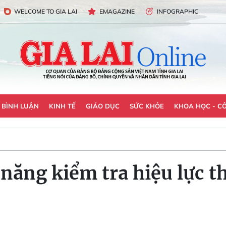
WELCOME TO GIA LAI
EMAGAZINE
INFOGRAPHIC
- BÌNH LUẬN
KINH TẾ
GIÁO DỤC
SỨC KHỎE
KHOA HỌC - C
năng kiểm tra hiệu lực t