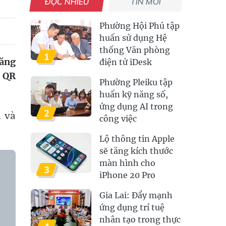
ĐỌC NHIỀU
TIN MỚI
Phường Hội Phú tập
huấn sử dụng Hệ
thống Văn phòng
1
năng
điện tử iDesk
ã QR
Phường Pleiku tập
huấn kỹ năng số,
ứng dụng AI trong
2
n và
công việc
Lộ thông tin Apple
sẽ tăng kích thước
màn hình cho
3
iPhone 20 Pro
Gia Lai: Đẩy mạnh
ứng dụng trí tuệ
nhân tạo trong thực