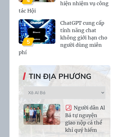
4
hiện nhiệm vụ công
tác Hội
ChatGPT cung cấp
tính năng chat
không giới hạn cho
5
người dùng miễn
phí
TIN ĐỊA PHƯƠNG
Người dân Al
Bá tự nguyện
giao nộp cá thể
khỉ quý hiếm