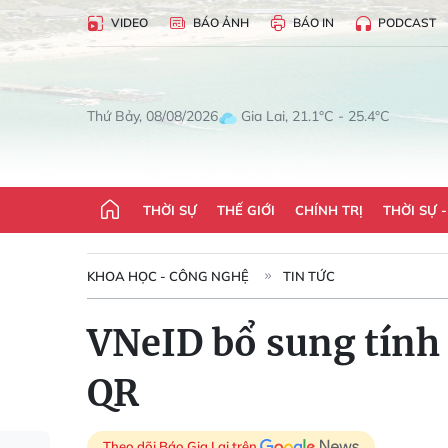
VIDEO
BÁO ẢNH
BÁO IN
PODCAST
Gia Lai, 21.1°C - 25.4°C
Thứ Bảy, 08/08/2026
THỜI SỰ
THẾ GIỚI
CHÍNH TRỊ
THỜI SỰ 
KHOA HỌC - CÔNG NGHỆ
TIN TỨC
VNeID bổ sung tính 
QR
Theo dõi Báo Gia Lai trên