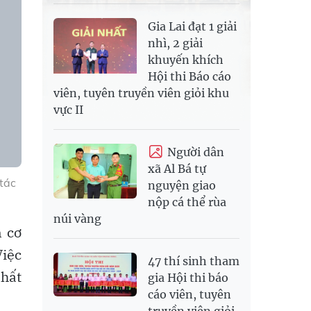
Gia Lai đạt 1 giải
nhì, 2 giải
khuyến khích
Hội thi Báo cáo
viên, tuyên truyền viên giỏi khu
vực II
Người dân
xã Al Bá tự
 tác
nguyện giao
nộp cá thể rùa
núi vàng
n cơ
Việc
47 thí sinh tham
nhất
gia Hội thi báo
cáo viên, tuyên