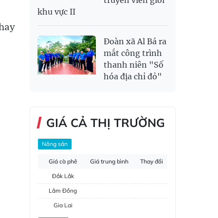
truyền viên giỏi
khu vực II
 hay
Đoàn xã Al Bá ra
mắt công trình
thanh niên "Số
hóa địa chỉ đỏ"
GIÁ CẢ THỊ TRƯỜNG
Nông sản
Giá cà phê
Giá trung bình
Thay đổi
Đắk Lắk
Lâm Đồng
Gia Lai