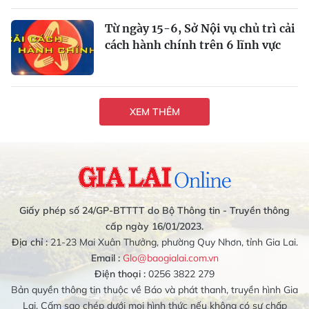
Từ ngày 15-6, Sở Nội vụ chủ trì cải
cách hành chính trên 6 lĩnh vực
XEM THÊM
Giấy phép số 24/GP-BTTTT do Bộ Thông tin - Truyền thông
cấp ngày 16/01/2023.
Địa chỉ :
21-23 Mai Xuân Thưởng, phường Quy Nhơn, tỉnh Gia Lai.
Email :
Glo@baogialai.com.vn
Điện thoại :
0256 3822 279
Bản quyền thông tin thuộc về Báo và phát thanh, truyền hình Gia
Lai. Cấm sao chép dưới mọi hình thức nếu không có sự chấp