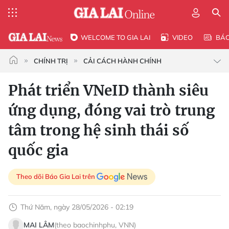
WELCOME TO GIA LAI
VIDEO
BÁ
CHÍNH TRỊ
CẢI CÁCH HÀNH CHÍNH
Phát triển VNeID thành siêu
ứng dụng, đóng vai trò trung
tâm trong hệ sinh thái số
quốc gia
Theo dõi Báo Gia Lai trên
Thứ Năm, ngày 28/05/2026 - 02:19
MAI LÂM
(theo baochinhphu, VNN)