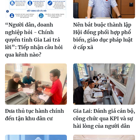
“Người dân, doanh
Nên bắt buộc thành lập
nghiệp hỏi - Chính
Hội đồng phối hợp phổ
quyền tỉnh Gia Lai trả
biến, giáo dục pháp luật
lời”: Tiếp nhận câu hỏi
ở cấp xã
qua kênh nào?
Ðưa thủ tục hành chính
Gia Lai: Đánh giá cán bộ,
đến tận khu dân cư
công chức qua KPI và sự
hài lòng của người dân