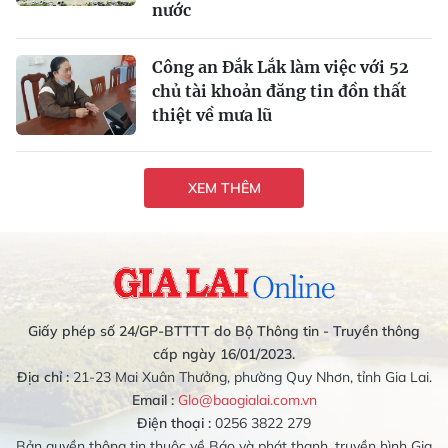
nước
Công an Đắk Lắk làm việc với 52
chủ tài khoản đăng tin đồn thất
thiệt về mưa lũ
XEM THÊM
Giấy phép số 24/GP-BTTTT do Bộ Thông tin - Truyền thông
cấp ngày 16/01/2023.
Địa chỉ :
21-23 Mai Xuân Thưởng, phường Quy Nhơn, tỉnh Gia Lai.
Email :
Glo@baogialai.com.vn
Điện thoại :
0256 3822 279
Bản quyền thông tin thuộc về Báo và phát thanh, truyền hình Gia