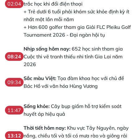
trắc học khi đổi điện thoại
02:04
+ Trẻ dưới 6 tuổi phải khám sức khỏe định kỳ ít
nhất một lần mỗi năm
+ Hơn 600 golfer tham gia Giải FLC Pleiku Golf
Tournament 2026 - Đại ngàn hội tụ
Nhịp sống hôm nay:
652 học sinh tham gia
Cuộc thi vẽ tranh thiếu nhi tỉnh Gia Lai năm
08:24
2026
Sắc màu Việt:
Tọa đàm khoa học với chủ đề
09:34
Bác Hồ với văn hóa Hùng Vương
Sống khỏe:
Cây bụp giấm hỗ trợ kiểm soát
11:47
huyết áp hiệu quả
Thời tiết hôm nay:
Khu vực Tây Nguyên, ngày
nắng, chiều tối và tối có mưa rào và giông rải
13:12