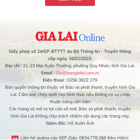
Giấy phép số 24/GP-BTTTT do Bộ Thông tin - Truyền thông
cấp ngày 16/01/2023.
Địa chỉ :
21-23 Mai Xuân Thưởng, phường Quy Nhơn, tỉnh Gia Lai.
Email :
Glo@baogialai.com.vn
Điện thoại :
0256 3822 279
Bản quyền thông tin thuộc về Báo và phát thanh, truyền hình Gia
Lai. Cấm sao chép dưới mọi hình thức nếu không có sự chấp
thuận bằng văn bản.
Các trang sẽ mở ra tại cửa sổ mới. Báo và phát thanh, truyền
hình Gia Lai không chịu trách nhiệm nội dung các trang này.
Giám đốc:
Hồ Xuân Ánh
Liên hệ quảng cáo SĐT-Zalo: 0834.778.268 (Mrs Hiền);