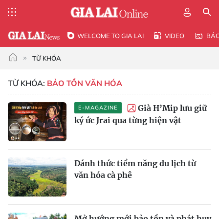
WELCOME TO GIA LAI
VIDEO
BÁ
TỪ KHÓA
TỪ KHÓA:
BẢO TỒN VĂN HÓA
Già H’Mip lưu giữ
E-MAGAZINE
ký ức Jrai qua từng hiện vật
Đánh thức tiềm năng du lịch từ
văn hóa cà phê
Mở hướng mới bảo tồn và phát huy