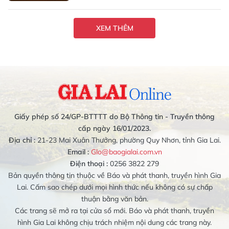
XEM THÊM
Giấy phép số 24/GP-BTTTT do Bộ Thông tin - Truyền thông
cấp ngày 16/01/2023.
Địa chỉ :
21-23 Mai Xuân Thưởng, phường Quy Nhơn, tỉnh Gia Lai.
Email :
Glo@baogialai.com.vn
Điện thoại :
0256 3822 279
Bản quyền thông tin thuộc về Báo và phát thanh, truyền hình Gia
Lai. Cấm sao chép dưới mọi hình thức nếu không có sự chấp
thuận bằng văn bản.
Các trang sẽ mở ra tại cửa sổ mới. Báo và phát thanh, truyền
hình Gia Lai không chịu trách nhiệm nội dung các trang này.