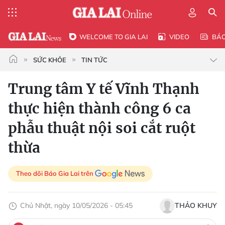
WELCOME TO GIA LAI
VIDEO
BÁ
SỨC KHỎE
TIN TỨC
Trung tâm Y tế Vĩnh Thạnh
thực hiện thành công 6 ca
phẫu thuật nội soi cắt ruột
thừa
Theo dõi Báo Gia Lai trên
Chủ Nhật, ngày 10/05/2026 - 05:45
THẢO KHUY