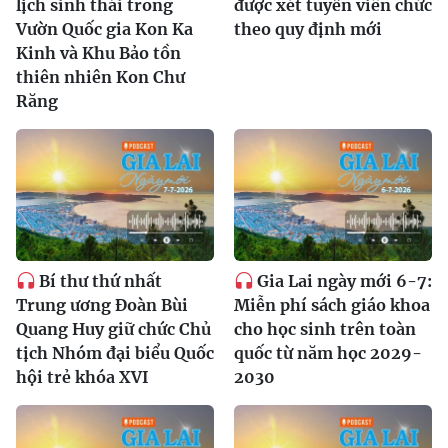
lịch sinh thái trong
được xét tuyển viên chức
Vườn Quốc gia Kon Ka
theo quy định mới
Kinh và Khu Bảo tồn
thiên nhiên Kon Chư
Răng
Bí thư thứ nhất
Gia Lai ngày mới 6-7:
Trung ương Đoàn Bùi
Miễn phí sách giáo khoa
Quang Huy giữ chức Chủ
cho học sinh trên toàn
tịch Nhóm đại biểu Quốc
quốc từ năm học 2029-
hội trẻ khóa XVI
2030