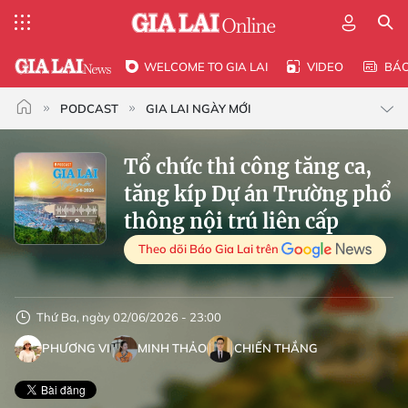
WELCOME TO GIA LAI
VIDEO
BÁ
PODCAST
GIA LAI NGÀY MỚI
Tổ chức thi công tăng ca,
tăng kíp Dự án Trường phổ
thông nội trú liên cấp
Theo dõi Báo Gia Lai trên
Thứ Ba, ngày 02/06/2026 - 23:00
PHƯƠNG VI
MINH THẢO
CHIẾN THẮNG