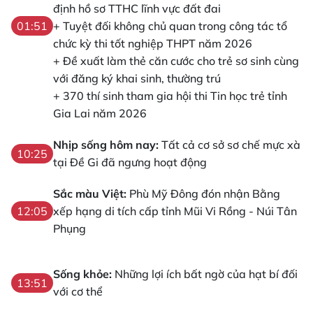
định hồ sơ TTHC lĩnh vực đất đai
+ Tuyệt đối không chủ quan trong công tác tổ
01:51
chức kỳ thi tốt nghiệp THPT năm 2026
+ Đề xuất làm thẻ căn cước cho trẻ sơ sinh cùng
với đăng ký khai sinh, thường trú
+ 370 thí sinh tham gia hội thi Tin học trẻ tỉnh
Gia Lai năm 2026
Nhịp sống hôm nay:
Tất cả cơ sở sơ chế mực xà
10:25
tại Đề Gi đã ngưng hoạt động
Sắc màu Việt:
Phù Mỹ Đông đón nhận Bằng
xếp hạng di tích cấp tỉnh Mũi Vi Rồng - Núi Tân
12:05
Phụng
Sống khỏe:
Những lợi ích bất ngờ của hạt bí đối
13:51
với cơ thể