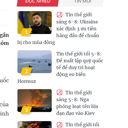
ĐỌC NHIỀU
TIN MỚI
Tin thế giới
sáng 6-8: Ukraine
xác định 3 ưu tiên
1
 gần
hàng đầu để chuẩn
bị cho mùa đông
nhóm
Tin thế giới tối 5-8:
Đề xuất lập quỹ quốc
tế để duy trì hoạt
2
động eo biển
uốc
Hormuz
Tin thế giới
sáng 5-8: Nga
 của
phóng loạt tên lửa
3
ninh
đạn đạo vào Kiev
Tin thế giới tối