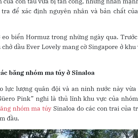
nh của con tàu vừa bị tấn công, nhưng nhấn mạn
 tra để xác định nguyên nhân và bản chất của
 ở eo biển Hormuz trong những ngày qua. Trước
àu chở dầu Ever Lovely mang cờ Singapore ở khu
ác băng nhóm ma túy ở Sinaloa
o lực lượng quân đội và an ninh nước này vừa
“Güero Pink” nghi là thủ lĩnh khu vực của nhóm
ăng nhóm ma túy
Sinaloa do các con trai của 
ầm đầu.