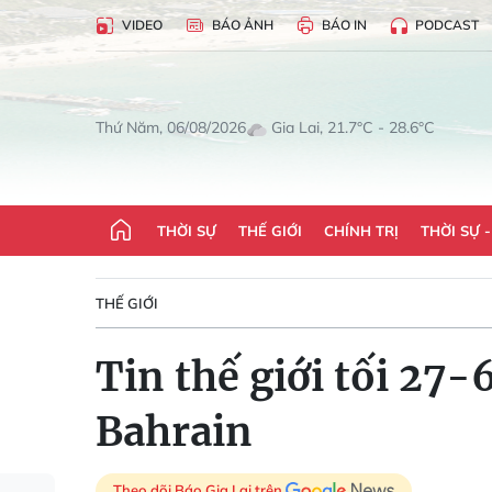
VIDEO
BÁO ẢNH
BÁO IN
PODCAST
Gia Lai, 21.7°C - 28.6°C
Thứ Năm, 06/08/2026
THỜI SỰ
THẾ GIỚI
CHÍNH TRỊ
THỜI SỰ 
THẾ GIỚI
Tin thế giới tối 27-
Bahrain
Theo dõi Báo Gia Lai trên