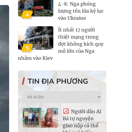
4-8: Nga phóng
lượng tên lửa kỷ lục
4
vào Ukraine
Ít nhất 17 người
thiệt mạng trong
đợt không kích quy
5
mô lớn của Nga
nhằm vào Kiev
TIN ĐỊA PHƯƠNG
Người dân Al
Bá tự nguyện
giao nộp cá thể