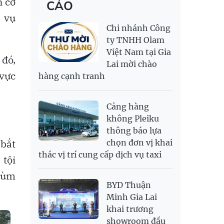
h cơ
CÁO
RỒNG THĂNG
138,500,000
143,500,000
MYR
6,349.52
6,487.68
LONG 999.9
 vụ
NOK
2,696.08
2,810.41
Chi nhánh Công
PNJ
138,500,000
142,500,000
RUB
307.79
340.71
ty TNHH Olam
Việt Nam tại Gia
SAR
6,944.19
7,243.07
 đó,
Lai mời chào
SEK
2,709.1
2,823.98
 vực
hàng cạnh tranh
SGD
19,929.2
20,130.51
20,816.88
THB
699.53
777.26
810.22
Cảng hàng
USD
26,010
26,040
26,420
không Pleiku
thông báo lựa
 bắt
chọn đơn vị khai
thác vị trí cung cấp dịch vụ taxi
 tội
trùm
BYD Thuận
Minh Gia Lai
khai trương
showroom đầu