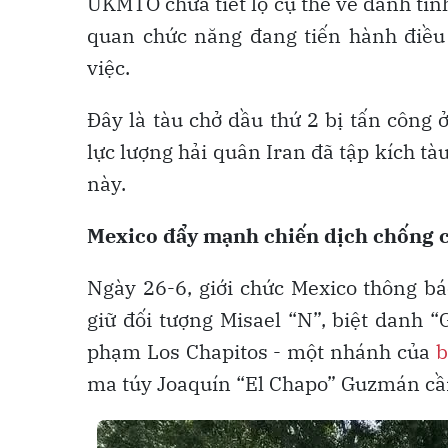
UKMTO chưa tiết lộ cụ thể về danh tí
quan chức năng đang tiến hành điều
việc.
Đây là tàu chở dầu thứ 2 bị tấn công
lực lượng hải quân Iran đã tập kích t
này.
Mexico đẩy mạnh chiến dịch chống c
Ngày 26-6, giới chức Mexico thông bá
giữ đối tượng Misael “N”, biệt danh 
phạm Los Chapitos - một nhánh của
b
ma túy Joaquín “El Chapo” Guzmán c