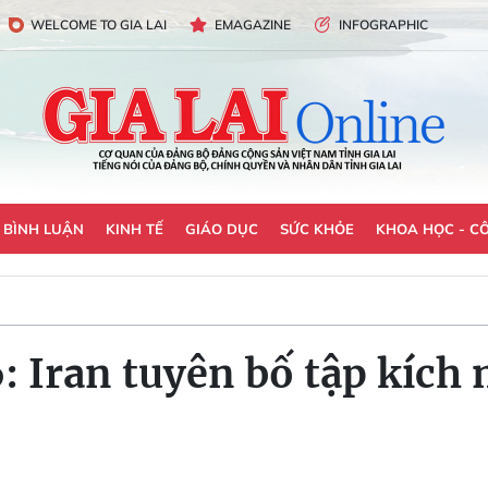
WELCOME TO GIA LAI
EMAGAZINE
INFOGRAPHIC
- BÌNH LUẬN
KINH TẾ
GIÁO DỤC
SỨC KHỎE
KHOA HỌC - C
6: Iran tuyên bố tập kích