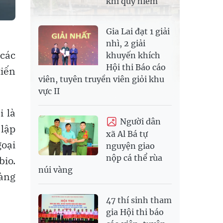
khỉ quý hiếm
Gia Lai đạt 1 giải
nhì, 2 giải
 các
khuyến khích
Hội thi Báo cáo
tiến
viên, tuyên truyền viên giỏi khu
vực II
i là
Người dân
 lập
xã Al Bá tự
goại
nguyện giao
nộp cá thể rùa
bio.
núi vàng
hàng
47 thí sinh tham
gia Hội thi báo