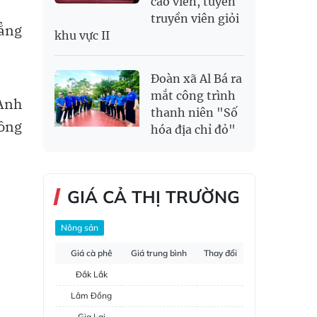
cáo viên, tuyên
truyền viên giỏi
hẳng
khu vực II
Đoàn xã Al Bá ra
mắt công trình
Anh
thanh niên "Số
công
hóa địa chỉ đỏ"
GIÁ CẢ THỊ TRƯỜNG
Nông sản
Giá cà phê
Giá trung bình
Thay đổi
Đắk Lắk
Lâm Đồng
Gia Lai