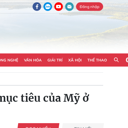
Đăng nhập
ÔNG NGHỆ
VĂN HÓA
GIẢI TRÍ
XÃ HỘI
THỂ THAO
 mục tiêu của Mỹ ở