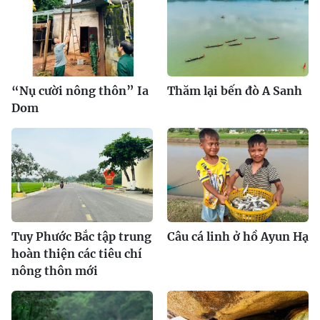
“Nụ cười nông thôn” Ia
Thăm lại bến đò A Sanh
Dom
Tuy Phước Bắc tập trung
Câu cá linh ở hồ Ayun Hạ
hoàn thiện các tiêu chí
nông thôn mới