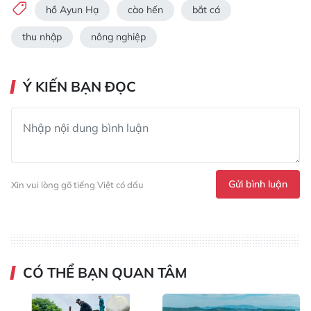
hồ Ayun Hạ
cào hến
bắt cá
thu nhập
nông nghiệp
Ý KIẾN BẠN ĐỌC
Gửi bình luận
Xin vui lòng gõ tiếng Việt có dấu
CÓ THỂ BẠN QUAN TÂM