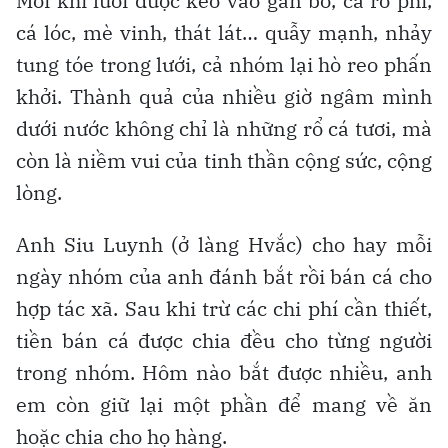
Mỗi khi lưới được kéo vào gần bờ, cá rô phi,
cá lóc, mè vinh, thát lát… quẫy mạnh, nhảy
tung tóe trong lưới, cả nhóm lại hò reo phấn
khởi. Thành quả của nhiều giờ ngâm mình
dưới nước không chỉ là những rổ cá tươi, mà
còn là niềm vui của tinh thần cộng sức, cộng
lòng.
Anh Siu Luynh (ở làng Hvắc) cho hay mỗi
ngày nhóm của anh đánh bắt rồi bán cá cho
hợp tác xã. Sau khi trừ các chi phí cần thiết,
tiền bán cá được chia đều cho từng người
trong nhóm. Hôm nào bắt được nhiều, anh
em còn giữ lại một phần để mang về ăn
hoặc chia cho họ hàng.