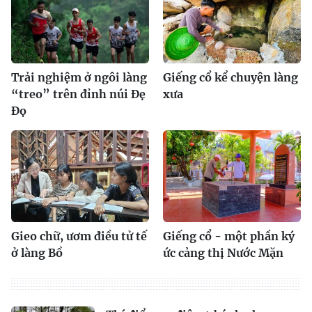
Trải nghiệm ở ngôi làng
Giếng cổ kể chuyện làng
“treo” trên đỉnh núi Ðẹ
xưa
Ðọ
Gieo chữ, ươm điều tử tế
Giếng cổ - một phần ký
ở làng Bồ
ức cảng thị Nước Mặn