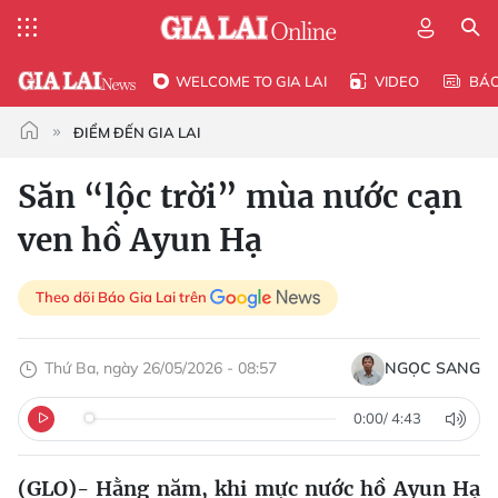
WELCOME TO GIA LAI
VIDEO
BÁ
ĐIỂM ĐẾN GIA LAI
Săn “lộc trời” mùa nước cạn
ven hồ Ayun Hạ
Theo dõi Báo Gia Lai trên
Thứ Ba, ngày 26/05/2026 - 08:57
NGỌC SANG
0:00
/
4:43
(GLO)- Hằng năm, khi mực nước hồ Ayun Hạ