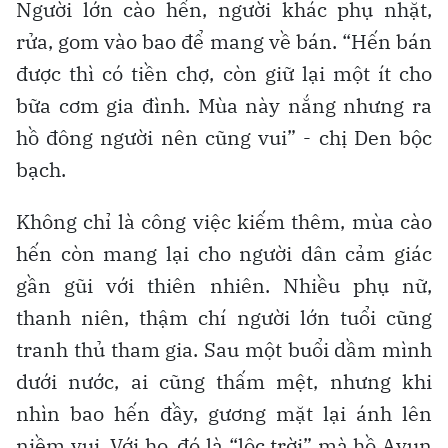
Người lớn cào hến, người khác phụ nhặt,
rửa, gom vào bao để mang về bán. “Hến bán
được thì có tiền chợ, còn giữ lại một ít cho
bữa cơm gia đình. Mùa này nắng nhưng ra
hồ đông người nên cũng vui” - chị Den bộc
bạch.
Không chỉ là công việc kiếm thêm, mùa cào
hến còn mang lại cho người dân cảm giác
gần gũi với thiên nhiên. Nhiều phụ nữ,
thanh niên, thậm chí người lớn tuổi cũng
tranh thủ tham gia. Sau một buổi dầm mình
dưới nước, ai cũng thấm mệt, nhưng khi
nhìn bao hến đầy, gương mặt lại ánh lên
niềm vui. Với họ, đó là “lộc trời” mà hồ Ayun