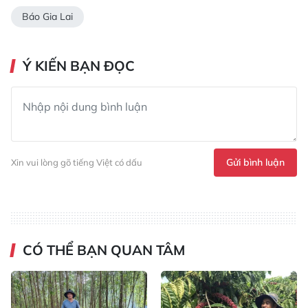
Báo Gia Lai
Ý KIẾN BẠN ĐỌC
Gửi bình luận
Xin vui lòng gõ tiếng Việt có dấu
CÓ THỂ BẠN QUAN TÂM