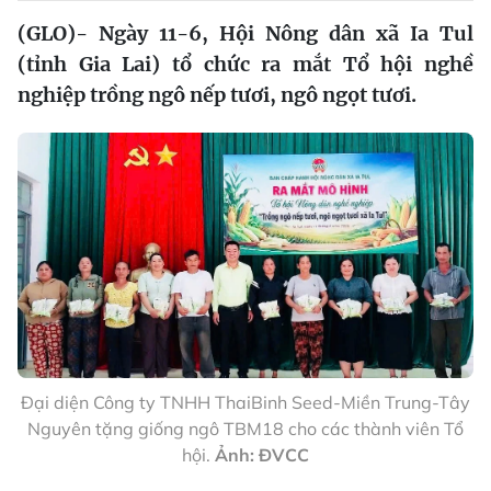
(GLO)- Ngày 11-6, Hội Nông dân xã Ia Tul
(tỉnh Gia Lai) tổ chức ra mắt Tổ hội nghề
nghiệp trồng ngô nếp tươi, ngô ngọt tươi.
Đại diện Công ty TNHH ThaiBinh Seed-Miền Trung-Tây
Nguyên tặng giống ngô TBM18 cho các thành viên Tổ
hội.
Ảnh: ĐVCC