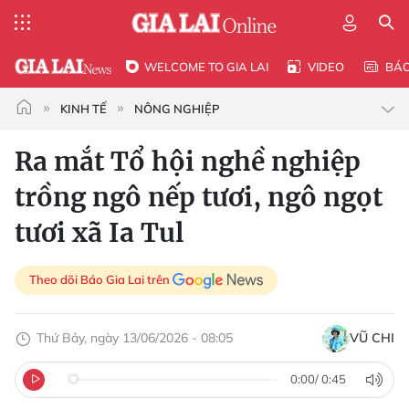
WELCOME TO GIA LAI
VIDEO
BÁ
KINH TẾ
NÔNG NGHIỆP
Ra mắt Tổ hội nghề nghiệp
trồng ngô nếp tươi, ngô ngọt
tươi xã Ia Tul
Theo dõi Báo Gia Lai trên
Thứ Bảy, ngày 13/06/2026 - 08:05
VŨ CHI
0:00
/
0:45