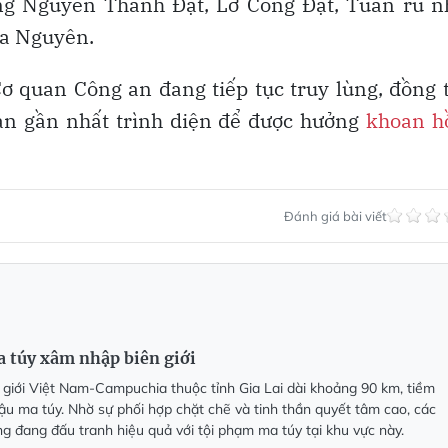
ng Nguyễn Thành Đạt, Lỡ Công Đạt, Tuấn rủ n
ủa Nguyên.
 quan Công an đang tiếp tục truy lùng, đồng 
an gần nhất trình diện để được hưởng
khoan h
Đánh giá bài viết
 túy xâm nhập biên giới
 giới Việt Nam-Campuchia thuộc tỉnh Gia Lai dài khoảng 90 km, tiềm
ậu ma túy. Nhờ sự phối hợp chặt chẽ và tinh thần quyết tâm cao, các
ng đang đấu tranh hiệu quả với tội phạm ma túy tại khu vực này.