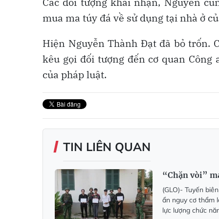
Các đối tượng khai nhận, Nguyên cù
mua ma túy đá về sử dụng tại nhà ở c
Hiện Nguyễn Thành Đạt đã bỏ trốn. Cơ
kêu gọi đối tượng đến cơ quan Công 
của pháp luật.
TIN LIÊN QUAN
“Chặn vòi” ma
(GLO)-
Tuyến biên
ẩn nguy cơ thẩm l
lực lượng chức nă