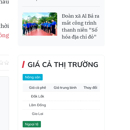
hau
Đoàn xã Al Bá ra
mắt công trình
thời
thanh niên "Số
ồng
hóa địa chỉ đỏ"
GIÁ CẢ THỊ TRƯỜNG
Nông sản
Giá cà phê
Giá trung bình
Thay đổi
Đắk Lắk
Lâm Đồng
Gia Lai
Đắk Nông
Ngoại tệ