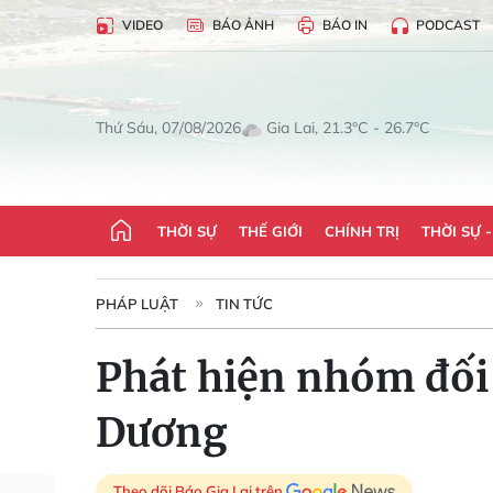
VIDEO
BÁO ẢNH
BÁO IN
PODCAST
Gia Lai, 21.3°C - 26.7°C
Thứ Sáu, 07/08/2026
THỜI SỰ
THẾ GIỚI
CHÍNH TRỊ
THỜI SỰ 
PHÁP LUẬT
TIN TỨC
Phát hiện nhóm đối 
Dương
Theo dõi Báo Gia Lai trên