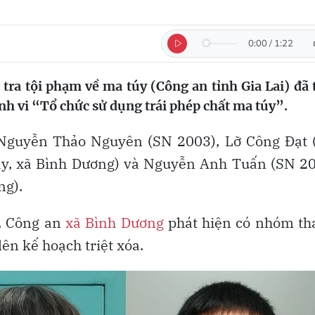
0:00
/
1:22
tra tội phạm về ma túy (Công an tỉnh Gia Lai) đã
nh vi “Tổ chức sử dụng trái phép chất ma túy”.
 Nguyễn Thảo Nguyên (SN 2003), Lỡ Công Đạt 
Tây, xã Bình Dương) và Nguyễn Anh Tuấn (SN 2
ng).
h, Công an
xã Bình Dương
phát hiện có nhóm th
ên kế hoạch triệt xóa.