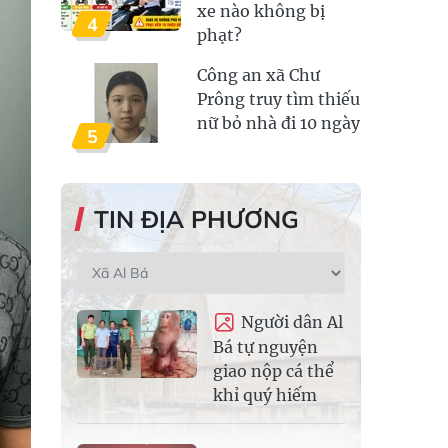
xe nào không bị
4
phạt?
Công an xã Chư
Prông truy tìm thiếu
nữ bỏ nhà đi 10 ngày
5
TIN ĐỊA PHƯƠNG
Người dân Al
Bá tự nguyện
giao nộp cá thể
khỉ quý hiếm