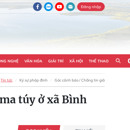
Đăng nhập
ÔNG NGHỆ
VĂN HÓA
GIẢI TRÍ
XÃ HỘI
THỂ THAO
Tin tức
Ký sự pháp đình
Góc cảnh báo / Chống tin giả
ma túy ở xã Bình