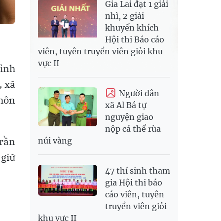
Gia Lai đạt 1 giải
nhì, 2 giải
khuyến khích
Hội thi Báo cáo
viên, tuyên truyền viên giỏi khu
vực II
Bình
, xã
Người dân
thôn
xã Al Bá tự
nguyện giao
nộp cá thể rùa
Trần
núi vàng
 giữ
47 thí sinh tham
gia Hội thi báo
cáo viên, tuyên
truyền viên giỏi
khu vực II