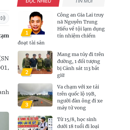
ĐỌC NHIỀU
TIN MỚI
Công an Gia Lai truy
nã Nguyễn Trung
Hiếu về tội lạm dụng
1
 tạm
tín nhiệm chiếm
đoạt tài sản
Mang ma túy đi trên
(SN
đường, 1 đối tượng
001,
bị Cảnh sát 113 bắt
2
giữ
Va chạm với xe tải
anh
trên quốc lộ 19B,
người đàn ông đi xe
3
máy tử vong
Từ 15/8, học sinh
dưới 18 tuổi đi loại