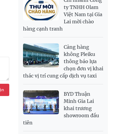
Chi nhánh Công
RUB
304.3
336.84
ty TNHH Olam
Việt Nam tại Gia
SAR
6,945.42
7,244.36
Lai mời chào
SEK
2,702.79
2,817.41
hàng cạnh tranh
SGD
19,916.94
20,118.12
20,804.08
THB
698.84
776.49
809.42
Cảng hàng
USD
26,000
26,030
26,410
không Pleiku
thông báo lựa
chọn đơn vị khai
thác vị trí cung cấp dịch vụ taxi
ận
BYD Thuận
Minh Gia Lai
khai trương
showroom đầu
tiên