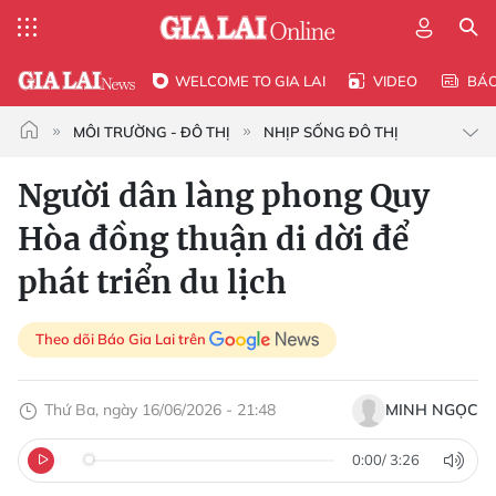
WELCOME TO GIA LAI
VIDEO
BÁ
MÔI TRƯỜNG - ĐÔ THỊ
NHỊP SỐNG ĐÔ THỊ
Người dân làng phong Quy
Hòa đồng thuận di dời để
phát triển du lịch
Theo dõi Báo Gia Lai trên
Thứ Ba, ngày 16/06/2026 - 21:48
MINH NGỌC
0:00
/
3:26