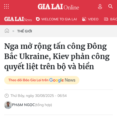
WELCOME TO GIA LAI
VIDEO
BÁ
THẾ GIỚI
Nga mở rộng tấn công Đông
Bắc Ukraine, Kiev phản công
quyết liệt trên bộ và biển
Theo dõi Báo Gia Lai trên
Thứ Bảy, ngày 30/08/2025 - 06:54
PHẠM NGỌC
(tổng hợp)