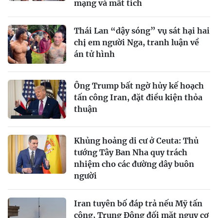
mạng và mất tích
Thái Lan “dậy sóng” vụ sát hại hai
chị em người Nga, tranh luận về
án tử hình
Ông Trump bất ngờ hủy kế hoạch
tấn công Iran, đặt điều kiện thỏa
thuận
Khủng hoảng di cư ở Ceuta: Thủ
tướng Tây Ban Nha quy trách
nhiệm cho các đường dây buôn
người
Iran tuyên bố đáp trả nếu Mỹ tấn
công, Trung Đông đối mặt nguy cơ