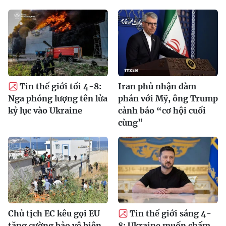
Tin thế giới tối 4-8:
Iran phủ nhận đàm
Nga phóng lượng tên lửa
phán với Mỹ, ông Trump
kỷ lục vào Ukraine
cảnh báo “cơ hội cuối
cùng”
Chủ tịch EC kêu gọi EU
Tin thế giới sáng 4-
tăng cường bảo vệ biên
8: Ukraine muốn chấm