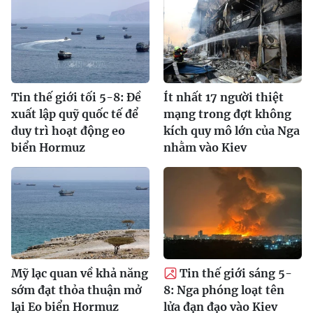
Tin thế giới tối 5-8: Đề
Ít nhất 17 người thiệt
xuất lập quỹ quốc tế để
mạng trong đợt không
duy trì hoạt động eo
kích quy mô lớn của Nga
biển Hormuz
nhằm vào Kiev
Mỹ lạc quan về khả năng
Tin thế giới sáng 5-
sớm đạt thỏa thuận mở
8: Nga phóng loạt tên
lại Eo biển Hormuz
lửa đạn đạo vào Kiev