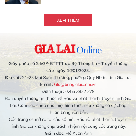
XEM THÊM
Giấy phép số 24/GP-BTTTT do Bộ Thông tin - Truyền thông
cấp ngày 16/01/2023.
Địa chỉ :
21-23 Mai Xuân Thưởng, phường Quy Nhơn, tỉnh Gia Lai.
Email :
Glo@baogialai.com.vn
Điện thoại :
0256 3822 279
Bản quyền thông tin thuộc về Báo và phát thanh, truyền hình Gia
Lai. Cấm sao chép dưới mọi hình thức nếu không có sự chấp
thuận bằng văn bản.
Các trang sẽ mở ra tại cửa sổ mới. Báo và phát thanh, truyền
hình Gia Lai không chịu trách nhiệm nội dung các trang này.
Giám đốc:
Hồ Xuân Ánh