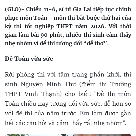
(GLO)- Chiều 11-6, sĩ tử Gia Lai tiếp tục chinh
phục môn Toán - môn thi bắt buộc thứ hai của
kỳ thi tốt nghiệp THPT năm 2026. Với thời
gian làm bài 90 phút, nhiều thí sinh cảm thấy
nhẹ nhõm vì đề thi tương đối “dễ thở”.
Đề Toán vừa sức
Rời phòng thi với tâm trạng phấn khởi, thí
sinh Nguyễn Minh Thư (điểm thi Trường
THPT Vĩnh Thạnh) cho biết: "Đề thi môn
Toán chiều nay tương đối vừa sức, dễ hơn so
với đề thi của năm trước. Em làm được gần
hết các câu hỏi và cảm thấy rất nhẹ nhõm".