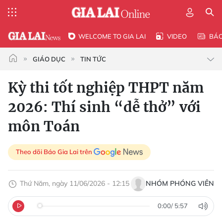
WELCOME TO GIA LAI
VIDEO
BÁ
GIÁO DỤC
TIN TỨC
Kỳ thi tốt nghiệp THPT năm
2026: Thí sinh “dễ thở” với
môn Toán
Theo dõi Báo Gia Lai trên
Thứ Năm, ngày 11/06/2026 - 12:15
NHÓM PHÓNG VIÊN
0:00
/
5:57