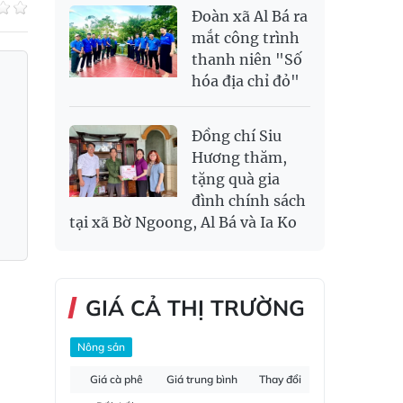
Đoàn xã Al Bá ra
mắt công trình
thanh niên "Số
hóa địa chỉ đỏ"
Đồng chí Siu
Hương thăm,
tặng quà gia
đình chính sách
tại xã Bờ Ngoong, Al Bá và Ia Ko
GIÁ CẢ THỊ TRƯỜNG
Nông sản
Giá cà phê
Giá trung bình
Thay đổi