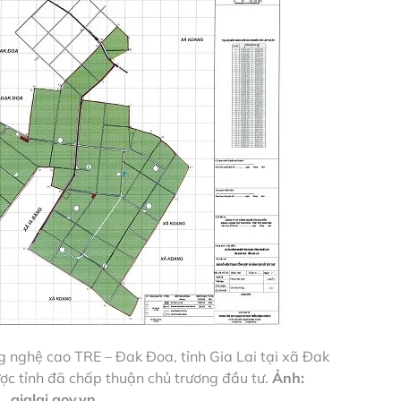
 nghệ cao TRE – Đak Đoa, tỉnh Gia Lai tại xã Đak
c tỉnh đã chấp thuận chủ trương đầu tư.
Ảnh:
gialai.gov.vn