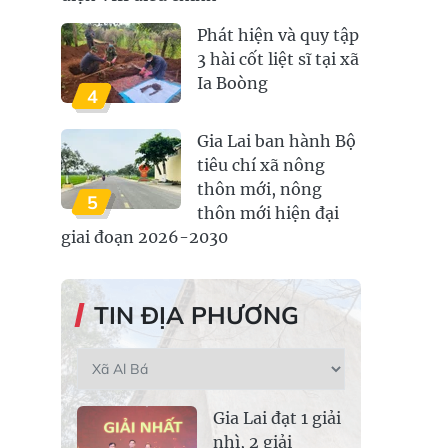
Phát hiện và quy tập
3 hài cốt liệt sĩ tại xã
Ia Boòng
4
Gia Lai ban hành Bộ
tiêu chí xã nông
thôn mới, nông
5
thôn mới hiện đại
giai đoạn 2026-2030
TIN ĐỊA PHƯƠNG
Gia Lai đạt 1 giải
nhì, 2 giải