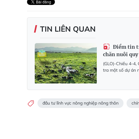
TIN LIÊN QUAN
Điểm tin t
chăn nuôi quy
(GLO)-Chiều 4-4,
tra một số dự án n
đầu tư lĩnh vực nông nghiệp nông thôn
chí