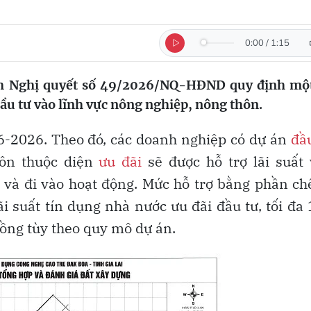
0:00
/
1:15
nh Nghị quyết số 49/2026/NQ-HĐND quy định mộ
u tư vào lĩnh vực nông nghiệp, nông thôn.
-6-2026. Theo đó, các doanh nghiệp có dự án
đầ
hôn thuộc diện
ưu đãi
sẽ được hỗ trợ lãi suất
 và đi vào hoạt động. Mức hỗ trợ bằng phần c
ãi suất tín dụng nhà nước ưu đãi đầu tư, tối đa
ồng tùy theo quy mô dự án.