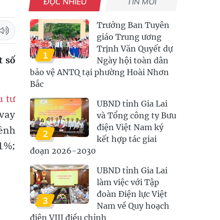
ĐỌC NHIỀU
TIN MỚI
Trưởng Ban Tuyên
giáo Trung ương
Trịnh Văn Quyết dự
1
t số
Ngày hội toàn dân
bảo vệ ANTQ tại phường Hoài Nhơn
Bắc
u tư
UBND tỉnh Gia Lai
 vay
và Tổng công ty Bưu
điện Việt Nam ký
hênh
2
kết hợp tác giai
 1%;
đoạn 2026-2030
UBND tỉnh Gia Lai
làm việc với Tập
đoàn Điện lực Việt
3
Nam về Quy hoạch
điện VIII điều chỉnh