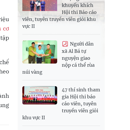
khuyến khích
Hội thi Báo cáo
riệu
viên, tuyên truyền viên giỏi khu
vực II
 cơ
 tập
Người dân
xã Al Bá tự
nguyện giao
 chế
nộp cá thể rùa
theo
núi vàng
47 thí sinh tham
gành
gia Hội thi báo
cáo viên, tuyên
dung
truyền viên giỏi
khu vực II