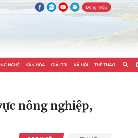
Đăng nhập
ÔNG NGHỆ
VĂN HÓA
GIẢI TRÍ
XÃ HỘI
THỂ THAO
vực nông nghiệp,