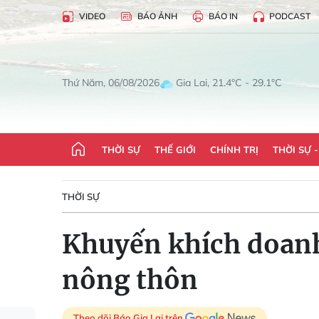
VIDEO
BÁO ẢNH
BÁO IN
PODCAST
Gia Lai, 21.4°C - 29.1°C
Thứ Năm, 06/08/2026
THỜI SỰ
THẾ GIỚI
CHÍNH TRỊ
THỜI SỰ 
THỜI SỰ
Khuyến khích doanh
nông thôn
Theo dõi Báo Gia Lai trên