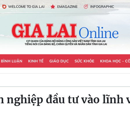
WELCOME TO GIA LAI
EMAGAZINE
INFOGRAPHIC
- BÌNH LUẬN
KINH TẾ
GIÁO DỤC
SỨC KHỎE
KHOA HỌC - C
 nghiệp đầu tư vào lĩnh 