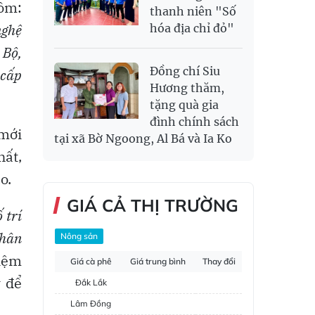
gồm:
thanh niên "Số
nghệ
hóa địa chỉ đỏ"
 Bộ,
Đồng chí Siu
 cấp
Hương thăm,
tặng quà gia
đình chính sách
 mới
tại xã Bờ Ngoong, Al Bá và Ia Ko
hất,
o.
GIÁ CẢ THỊ TRƯỜNG
 trí
nhân
Nông sản
hiệm
Giá cà phê
Giá trung bình
Thay đổi
y để
Đắk Lắk
Lâm Đồng