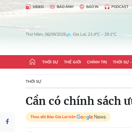
VIDEO
BÁO ẢNH
BÁO IN
PODCAST
Gia Lai, 21.4°C - 29.1°C
Thứ Năm, 06/08/2026
THỜI SỰ
THẾ GIỚI
CHÍNH TRỊ
THỜI SỰ 
THỜI SỰ
Cần có chính sách ư
Theo dõi Báo Gia Lai trên