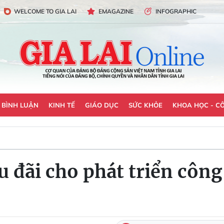
WELCOME TO GIA LAI
EMAGAZINE
INFOGRAPHIC
- BÌNH LUẬN
KINH TẾ
GIÁO DỤC
SỨC KHỎE
KHOA HỌC - C
u đãi cho phát triển côn