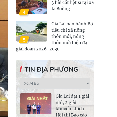
3 hài cốt liệt sĩ tại xã
Ia Boòng
4
Gia Lai ban hành Bộ
tiêu chí xã nông
thôn mới, nông
5
thôn mới hiện đại
giai đoạn 2026-2030
TIN ĐỊA PHƯƠNG
Gia Lai đạt 1 giải
nhì, 2 giải
khuyến khích
Hội thi Báo cáo