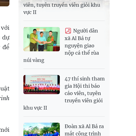
viên, tuyên truyền viên giỏi khu
vực II
 với
Người dân
c dự
xã Al Bá tự
nguyện giao
y để
nộp cá thể rùa
núi vàng
47 thí sinh tham
gia Hội thi báo
Luật
cáo viên, tuyên
rình
truyền viên giỏi
khu vực II
Đoàn xã Al Bá ra
 mới
mắt công trình