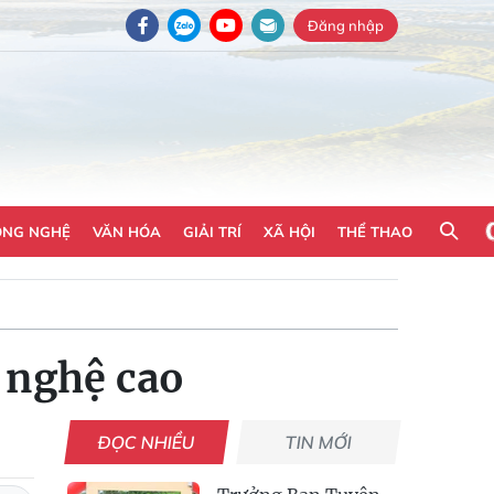
Đăng nhập
ÔNG NGHỆ
VĂN HÓA
GIẢI TRÍ
XÃ HỘI
THỂ THAO
g nghệ cao
ĐỌC NHIỀU
TIN MỚI