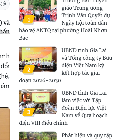
Trưởng Ban Tuyên
giáo Trung ương
Trịnh Văn Quyết dự
1
) và
Ngày hội toàn dân
bảo vệ ANTQ tại phường Hoài Nhơn
nhấn
Bắc
UBND tỉnh Gia Lai
hành
và Tổng công ty Bưu
 đổi
điện Việt Nam ký
2
kết hợp tác giai
ghệ,
đoạn 2026-2030
toàn
UBND tỉnh Gia Lai
làm việc với Tập
đoàn Điện lực Việt
3
Nam về Quy hoạch
điện VIII điều chỉnh
Phát hiện và quy tập