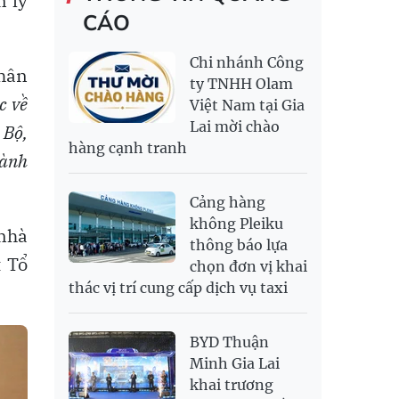
n lý
TRANG SỨC VÀNG
CÁO
RỒNG THĂNG
138,500,000
143,500,000
MYR
6,355.23
6,493.51
LONG 999.9
NOK
2,699.85
2,814.33
Chi nhánh Công
PNJ
139,500,000
143,100,000
hân
RUB
308.64
341.64
ty TNHH Olam
c về
Việt Nam tại Gia
SAR
6,952.32
7,251.54
Lai mời chào
 Bộ,
SEK
2,712.86
2,827.89
hàng cạnh tranh
hành
SGD
19,969.15
20,170.86
20,858.57
THB
700.54
778.38
811.39
Cảng hàng
USD
26,040
26,070
26,450
không Pleiku
 nhà
thông báo lựa
t Tổ
chọn đơn vị khai
thác vị trí cung cấp dịch vụ taxi
BYD Thuận
Minh Gia Lai
khai trương