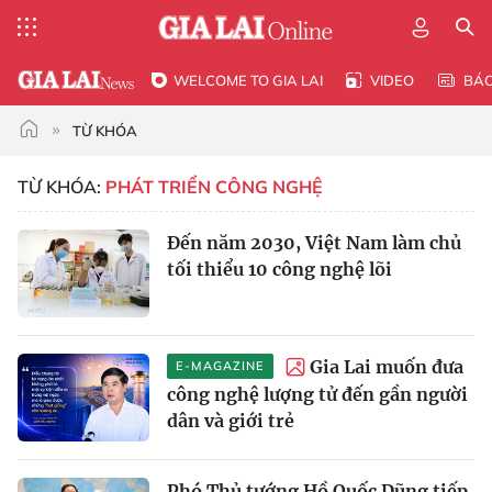
WELCOME TO GIA LAI
VIDEO
BÁ
TỪ KHÓA
TỪ KHÓA:
PHÁT TRIỂN CÔNG NGHỆ
Đến năm 2030, Việt Nam làm chủ
tối thiểu 10 công nghệ lõi
Gia Lai muốn đưa
E-MAGAZINE
công nghệ lượng tử đến gần người
dân và giới trẻ
Phó Thủ tướng Hồ Quốc Dũng tiếp