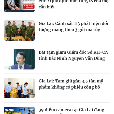
em”: Quy định mới từ 15/8 cha mẹ
cần biết
Gia Lai: Cảnh sát 113 phát hiện đối
tượng mang theo 3 gói ma túy
Bắt tạm giam Giám đốc Sở KH-CN
tỉnh Bắc Ninh Nguyễn Văn Dũng
Gia Lai: Tạm giữ gần 3,5 tấn mỹ
phẩm không có phiếu công bố
39 điểm camera tại Gia Lai đang