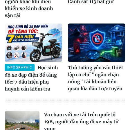
người khác khi điều
Cảnh sát 113 bắt giữ
khiển xe kinh doanh
vận tải
Học sinh
Thủ tướng yêu cầu thiết
INFOGRAPHIC
lập cơ chế "ngăn chặn
độ xe đạp điện để tăng
nóng" tài khoản liên
tốc: 7 dấu hiệu phụ
quan lừa đảo trực tuyến
huynh cần kiểm tra
Va chạm với xe tải trên quốc lộ
19B, người đàn ông đi xe máy tử
vong