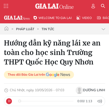
WELCOME TO GIA LAI
VIDEO
BÁ
PHÁP LUẬT
TIN TỨC
Hướng dẫn kỹ năng lái xe an
toàn cho học sinh Trường
THPT Quốc Học Quy Nhơn
Theo dõi Báo Gia Lai trên
Chủ Nhật, ngày 10/05/2026 - 07:03
DƯƠNG LINH
0:00
/
1:13