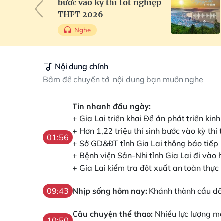
bước vào kỳ thi tốt nghiệp
THPT 2026
Nghe
Nội dung chính
Bấm để chuyển tới nội dung bạn muốn nghe
Tin nhanh đầu ngày:
+ Gia Lai triển khai Đề án phát triển ki
+ Hơn 1,22 triệu thí sinh bước vào kỳ th
01:56
+ Sở GD&ĐT tỉnh Gia Lai thông báo tiếp
+ Bệnh viện Sản-Nhi tỉnh Gia Lai đi vào
+ Gia Lai kiểm tra đột xuất an toàn thự
Nhịp sống hôm nay:
Khánh thành cầu dân
09:43
Câu chuyện thể thao:
Nhiều lực lượng m
10:50