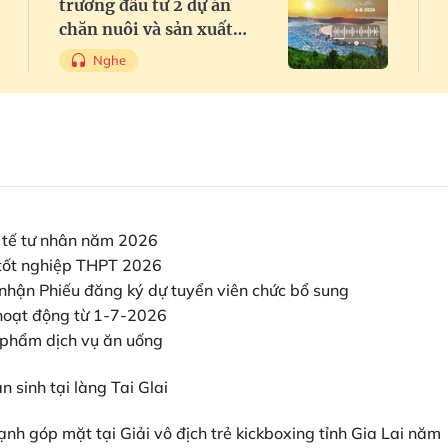
trương đầu tư 2 dự án
chăn nuôi và sản xuất
thức ăn chăn nuôi công
Nghe
nghệ cao với tổng vốn hơn
3.600 tỷ đồng
nh tế tư nhân năm 2026
i tốt nghiệp THPT 2026
 nhận Phiếu đăng ký dự tuyển viên chức bổ sung
 hoạt động từ 1-7-2026
c phẩm dịch vụ ăn uống
 sinh tại làng Tai Glai
ạnh góp mặt tại Giải vô địch trẻ kickboxing tỉnh Gia Lai năm