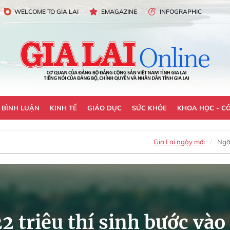
WELCOME TO GIA LAI
EMAGAZINE
INFOGRAPHIC
- BÌNH LUẬN
KINH TẾ
GIÁO DỤC
SỨC KHỎE
KHOA HỌC - C
Gia Lai ngày mới
Ngă
2 triệu thí sinh bước vào