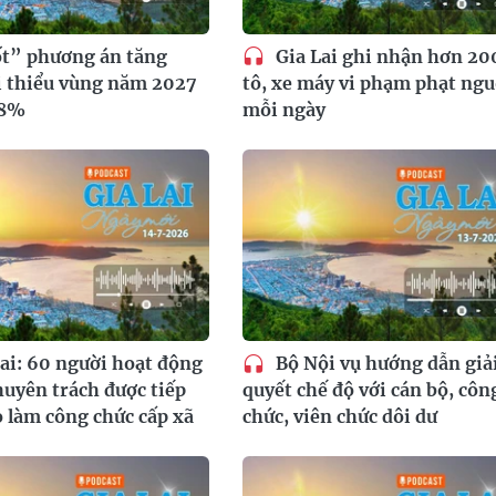
t” phương án tăng
Gia Lai ghi nhận hơn 20
i thiểu vùng năm 2027
tô, xe máy vi phạm phạt ngu
,8%
mỗi ngày
ai: 60 người hoạt động
Bộ Nội vụ hướng dẫn giả
uyên trách được tiếp
quyết chế độ với cán bộ, côn
 làm công chức cấp xã
chức, viên chức dôi dư