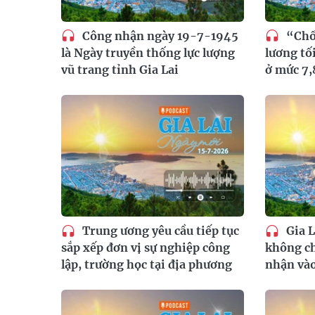
Công nhận ngày 19-7-1945
“Chố
là Ngày truyền thống lực lượng
lương tố
vũ trang tỉnh Gia Lai
ở mức 7
Trung ương yêu cầu tiếp tục
Gia L
sắp xếp đơn vị sự nghiệp công
không ch
lập, trường học tại địa phương
nhận vào