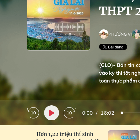
THPT 
PHƯƠNG VI
(GLO)- Bản tin có
vào kỳ thi tốt ng
toàn thực phẩm d
0:00
/
16:02
Hơn 1,22 triệu thí sinh