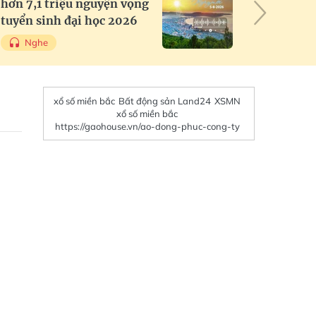
hơn 7,1 triệu nguyện vọng
ngữ hi
tuyển sinh đại học 2026
3 lần 
hưởng
Nghe
Ng
xổ số miền bắc
Bất động sản Land24
XSMN
xổ số miền bắc
https://gaohouse.vn/ao-dong-phuc-cong-ty