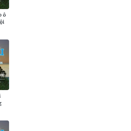
0 ô
ội
i
g