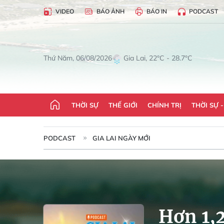
VIDEO
BÁO ẢNH
BÁO IN
PODCAST
Gia Lai, 22°C - 28.7°C
Thứ Năm, 06/08/2026
THỜI SỰ
THẾ GIỚI
CHÍNH TRỊ
THỜI SỰ 
PODCAST
GIA LAI NGÀY MỚI
Hơn 1,2