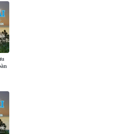
ưu
oàn