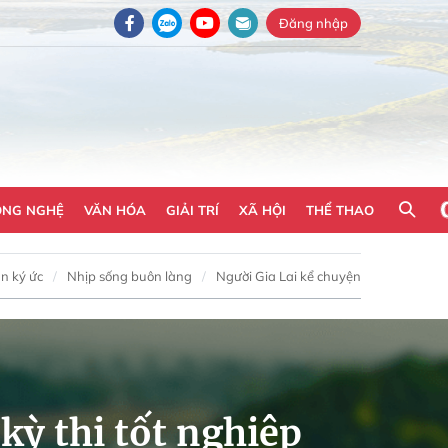
Đăng nhập
ÔNG NGHỆ
VĂN HÓA
GIẢI TRÍ
XÃ HỘI
THỂ THAO
n ký ức
Nhịp sống buôn làng
Người Gia Lai kể chuyện
 kỳ thi tốt nghiệp