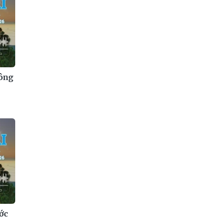
công
ớc