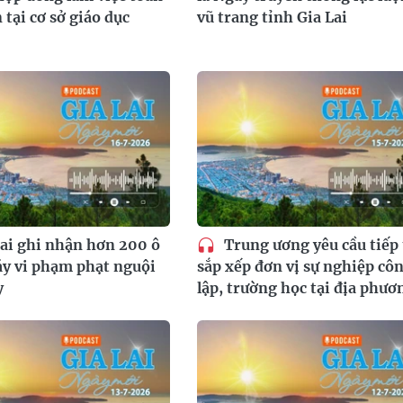
 tại cơ sở giáo dục
vũ trang tỉnh Gia Lai
ai ghi nhận hơn 200 ô
Trung ương yêu cầu tiếp 
áy vi phạm phạt nguội
sắp xếp đơn vị sự nghiệp cô
y
lập, trường học tại địa phươ