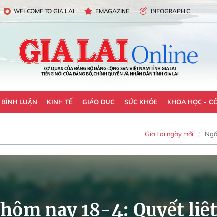
WELCOME TO GIA LAI
EMAGAZINE
INFOGRAPHIC
- BÌNH LUẬN
KINH TẾ
GIÁO DỤC
SỨC KHỎE
KHOA HỌC - C
Gia Lai ngày mới
Ngă
 hôm nay 18-4: Quyết liệt