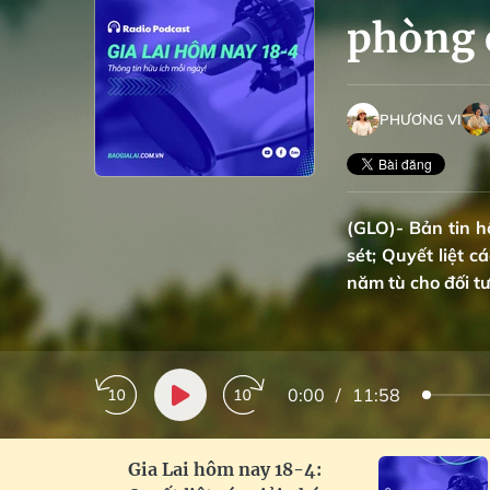
phòng 
PHƯƠNG VI
(GLO)- Bản tin 
sét; Quyết liệt 
năm tù cho đối t
0:00
/
11:58
Gia Lai hôm nay 18-4: