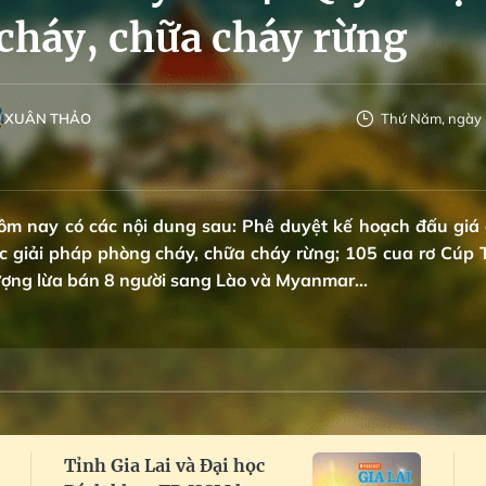
cháy, chữa cháy rừng
XUÂN THẢO
Thứ Năm, ngày 
hôm nay có các nội dung sau: Phê duyệt kế hoạch đấu giá
các giải pháp phòng cháy, chữa cháy rừng; 105 cua rơ Cúp 
ượng lừa bán 8 người sang Lào và Myanmar...
Tỉnh Gia Lai và Đại học