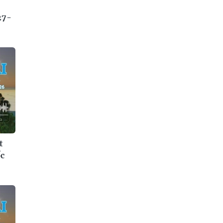
27-
t
ốc