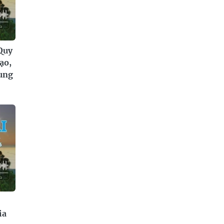
Quy
ạo,
rung
ia