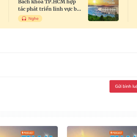
Bách khoa TP.HCM hợp
tác phát triển lĩnh vực bán
dẫn, công nghệ và trí tuệ
Nghe
nhân tạo
Gửi bình lu