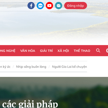
Đăng nhập
ÔNG NGHỆ
VĂN HÓA
GIẢI TRÍ
XÃ HỘI
THỂ THAO
n ký ức
Nhịp sống buôn làng
Người Gia Lai kể chuyện
 các giải pháp