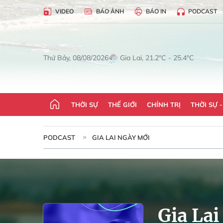
VIDEO
BÁO ẢNH
BÁO IN
PODCAST
Gia Lai, 21.2°C - 25.4°C
Thứ Bảy, 08/08/2026
THỜI SỰ
THẾ GIỚI
CHÍNH TRỊ
THỜI SỰ 
PODCAST
GIA LAI NGÀY MỚI
Gia Lai