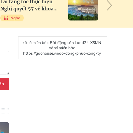
Lai tăng tốc thực hiện
trương
Nghị quyết 57 về khoa
chăn n
học, công nghệ và chuyển
thức ă
Nghe
Ng
đổi số
nghệ c
3.600 
xổ số miền bắc
Bất động sản Land24
XSMN
xổ số miền bắc
https://gaohouse.vn/ao-dong-phuc-cong-ty
ận