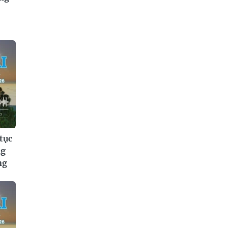
tục
ng
ng