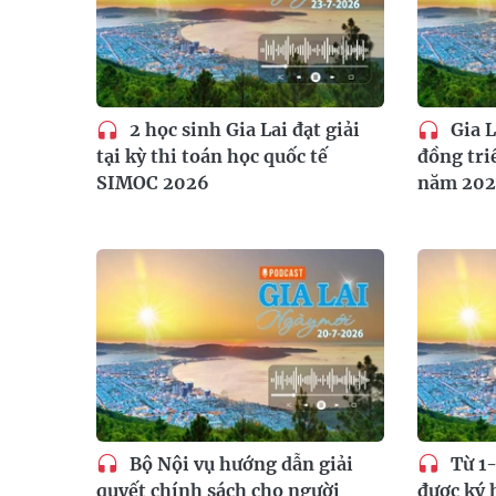
2 học sinh Gia Lai đạt giải
Gia L
tại kỳ thi toán học quốc tế
đồng tri
SIMOC 2026
năm 20
Bộ Nội vụ hướng dẫn giải
Từ 1-
quyết chính sách cho người
được ký 