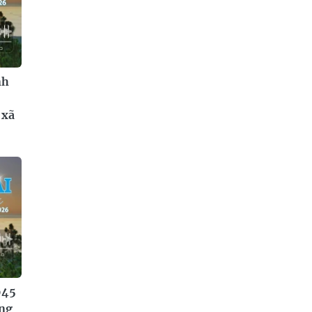
nh
 xã
945
ợng