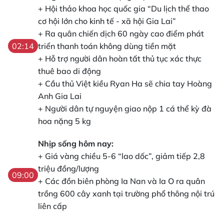
+ Hội thảo khoa học quốc gia “Du lịch thể thao
cơ hội lớn cho kinh tế - xã hội Gia Lai”
+ Ra quân chiến dịch 60 ngày cao điểm phát
triển thanh toán không dùng tiền mặt
02:14
+ Hỗ trợ người dân hoàn tất thủ tục xác thực
thuê bao di động
+ Cầu thủ Việt kiều Ryan Ha sẽ chia tay Hoàng
Anh Gia Lai
+ Người dân tự nguyện giao nộp 1 cá thể kỳ đà
hoa nặng 5 kg
Nhịp sống hôm nay:
+ Giá vàng chiều 5-6 “lao dốc”, giảm tiếp 2,8
triệu đồng/lượng
09:00
+ Các đồn biên phòng Ia Nan và Ia O ra quân
trồng 600 cây xanh tại trường phổ thông nội trú
liên cấp