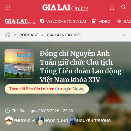
WELCOME TO GIA LAI
VIDEO
BÁ
PODCAST
GIA LAI NGÀY MỚI
Đồng chí Nguyễn Anh
Tuấn giữ chức Chủ tịch
Tổng Liên đoàn Lao động
Việt Nam khóa XIV
Theo dõi Báo Gia Lai trên
Thứ Sáu, ngày 05/06/2026 - 23:00
PHƯƠNG VI
NGỌC DUNG
NGUYÊN TRƯỜNG