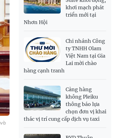
Suite khởi động,
khơi mạch phát
SAR
6,945.42
7,244.36
triển mới tại
SEK
2,702.79
2,817.41
Nhơn Hội
SGD
19,916.94
20,118.12
20,804.08
THB
698.84
776.49
809.42
Chi nhánh Công
USD
26,000
26,030
26,410
ty TNHH Olam
Việt Nam tại Gia
Lai mời chào
hàng cạnh tranh
Cảng hàng
không Pleiku
thông báo lựa
chọn đơn vị khai
thác vị trí cung cấp dịch vụ taxi
 và
BYD Thuận