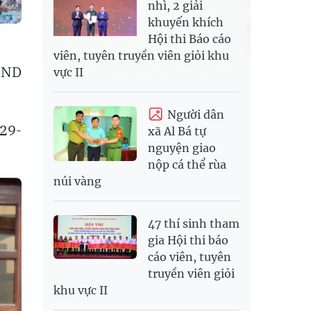
nhì, 2 giải
khuyến khích
Hội thi Báo cáo
viên, tuyên truyền viên giỏi khu
BND
vực II
Người dân
 29-
xã Al Bá tự
nguyện giao
nộp cá thể rùa
núi vàng
47 thí sinh tham
gia Hội thi báo
cáo viên, tuyên
truyền viên giỏi
khu vực II