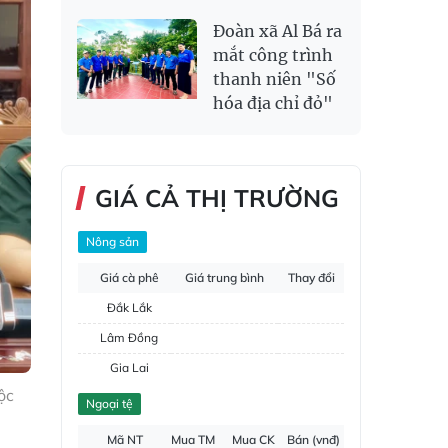
Đoàn xã Al Bá ra
mắt công trình
thanh niên "Số
hóa địa chỉ đỏ"
GIÁ CẢ THỊ TRƯỜNG
Nông sản
Giá cà phê
Giá trung bình
Thay đổi
Đắk Lắk
Lâm Đồng
Gia Lai
ộc
Đắk Nông
Ngoại tệ
Hồ tiêu
Mã NT
Mua TM
Mua CK
Bán (vnđ)