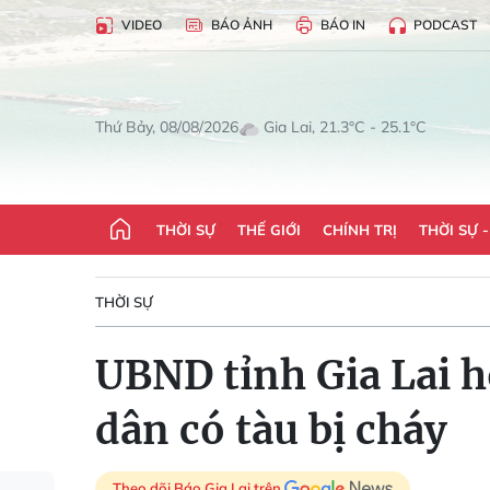
VIDEO
BÁO ẢNH
BÁO IN
PODCAST
Gia Lai, 21.3°C - 25.1°C
Thứ Bảy, 08/08/2026
THỜI SỰ
THẾ GIỚI
CHÍNH TRỊ
THỜI SỰ 
THỜI SỰ
UBND tỉnh Gia Lai h
dân có tàu bị cháy
Theo dõi Báo Gia Lai trên