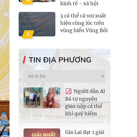
4
kinh tế - xã hội
3 cá thể cá voi xuất
hiện cùng lúc trên
vùng biển Vũng Bồi
5
TIN ĐỊA PHƯƠNG
Người dân Al
Bá tự nguyện
giao nộp cá thể
khỉ quý hiếm
Gia Lai đạt 1 giải