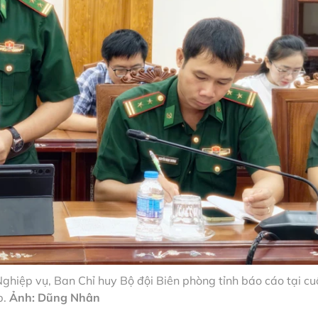
hiệp vụ, Ban Chỉ huy Bộ đội Biên phòng tỉnh báo cáo tại cu
p.
Ảnh: Dũng Nhân