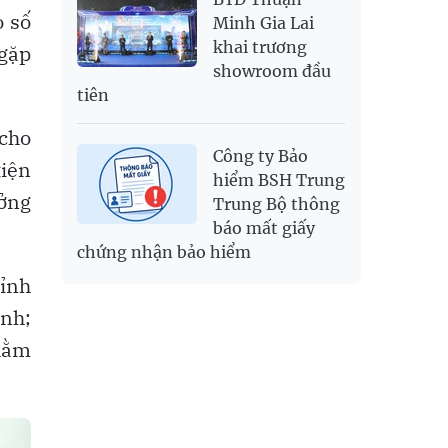
o số
Minh Gia Lai
khai trương
 gặp
showroom đầu
tiên
cho
Công ty Bảo
tiện
hiểm BSH Trung
ưởng
Trung Bộ thông
báo mất giấy
chứng nhận bảo hiểm
tỉnh
nh;
nhằm