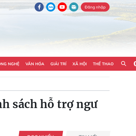
Đăng nhập
ÔNG NGHỆ
VĂN HÓA
GIẢI TRÍ
XÃ HỘI
THỂ THAO
nh sách hỗ trợ ngư