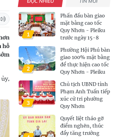
ĐỌC NHIỀU
TIN MỚI
Phấn đấu bàn giao
mặt bằng cao tốc
Quy Nhơn - Pleiku
1
Nhơn
trước ngày 15-8
h hỗ
Phường Hội Phú bàn
 sớm
giao 100% mặt bằng
để thực hiện cao tốc
2
Quy Nhơn - Pleiku
 ủy,
Chủ tịch UBND tỉnh
Phạm Anh Tuấn tiếp
xúc cử tri phường
3
Quy Nhơn
Quyết liệt tháo gỡ
điểm nghẽn, thúc
đẩy tăng trưởng