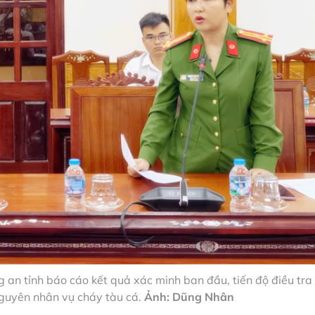
an tỉnh báo cáo kết quả xác minh ban đầu, tiến độ điều tra
nguyên nhân vụ cháy tàu cá.
Ảnh: Dũng Nhân