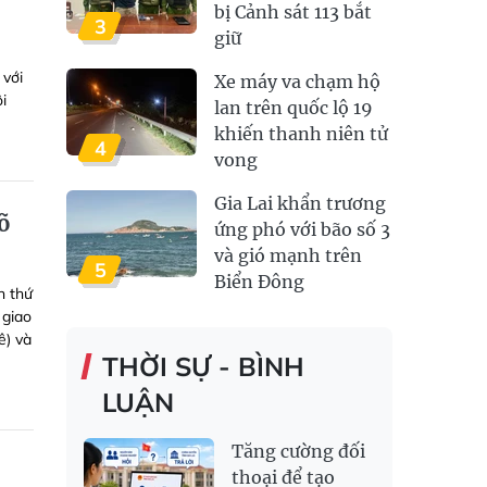
bị Cảnh sát 113 bắt
3
giữ
 với
Xe máy va chạm hộ
i
lan trên quốc lộ 19
khiến thanh niên tử
4
vong
Gia Lai khẩn trương
õ
ứng phó với bão số 3
và gió mạnh trên
5
Biển Đông
n thứ
 giao
ê) và
THỜI SỰ - BÌNH
LUẬN
Tăng cường đối
thoại để tạo