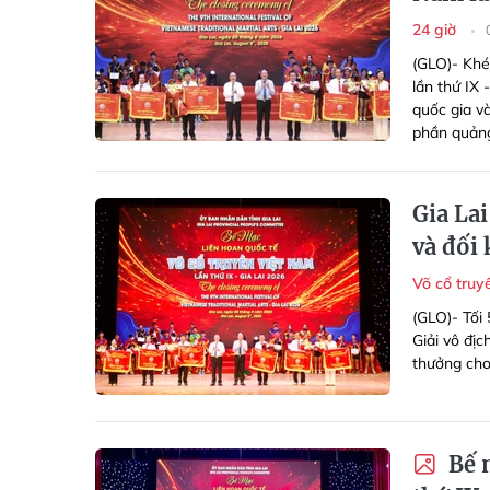
24 giờ
(GLO)- Khép
lần thứ IX 
quốc gia v
phần quảng
Gia La
và đối
Võ cổ tru
(GLO)- Tối 
Giải vô địc
thưởng cho
Bế m