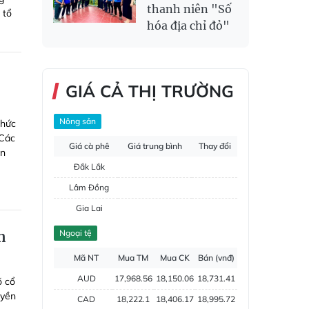
thanh niên "Số
 tổ
hóa địa chỉ đỏ"
GIÁ CẢ THỊ TRƯỜNG
Nông sản
thức
 Các
Giá cà phê
Giá trung bình
Thay đổi
ạn
Đắk Lắk
Lâm Đồng
Gia Lai
Đắk Nông
Ngoại tệ
n
Hồ tiêu
Mã NT
Mua TM
Mua CK
Bán (vnđ)
AUD
17,968.56
18,150.06
18,731.41
õ cổ
uyền
CAD
18,222.1
18,406.17
18,995.72