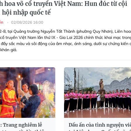
 hoa võ cổ truyền Việt Nam: Hun đúc từ cội
 hội nhập quốc tế
yền
02/08/2026 16:00
 2-8, tại Quảng trường Nguyễn Tất Thành (phường Quy Nhơn), Liên ho
 cổ truyền Việt Nam lần thứ IX - Gia Lai 2026 chính thức khai mạc tron
 đầy sắc màu và sôi động của âm nhạc, ánh sáng, dưới sự chứng kiến 
khán giả.
i: Trang nghiêm lễ
Dấu ấn của tình nguyện vi