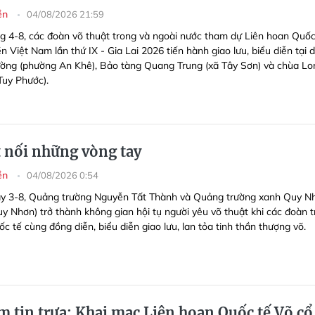
yền
04/08/2026 21:59
g 4-8, các đoàn võ thuật trong và ngoài nước tham dự Liên hoan Quốc
n Việt Nam lần thứ IX - Gia Lai 2026 tiến hành giao lưu, biểu diễn tại di
ờng (phường An Khê), Bảo tàng Quang Trung (xã Tây Sơn) và chùa Lo
Tuy Phước).
t nối những vòng tay
yền
04/08/2026 0:54
y 3-8, Quảng trường Nguyễn Tất Thành và Quảng trường xanh Quy N
y Nhơn) trở thành không gian hội tụ người yêu võ thuật khi các đoàn 
c tế cùng đồng diễn, biểu diễn giao lưu, lan tỏa tinh thần thượng võ.
 tin trưa: Khai mạc Liên hoan Quốc tế Võ cổ