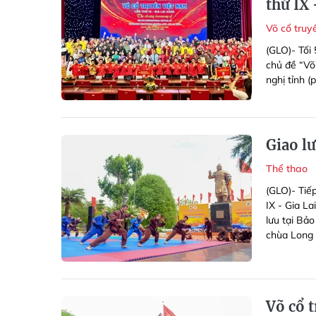
thứ IX 
Võ cổ tru
(GLO)- Tối 
chủ đề “Võ
nghị tỉnh 
Giao l
Thể thao
(GLO)- Tiế
IX - Gia La
lưu tại Bả
chùa Long 
Võ cổ 