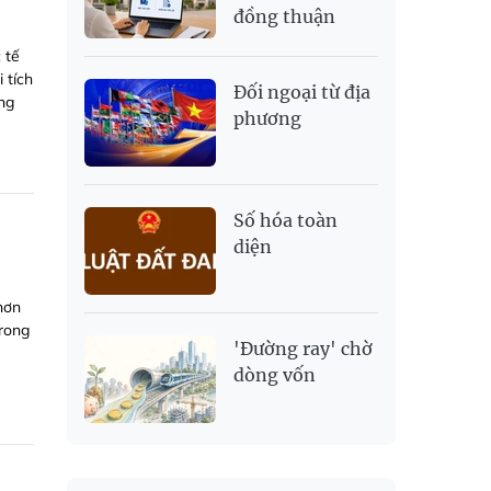
đồng thuận
 tế
 tích
Đối ngoại từ địa
ng
phương
Số hóa toàn
diện
hơn
trong
'Đường ray' chờ
dòng vốn