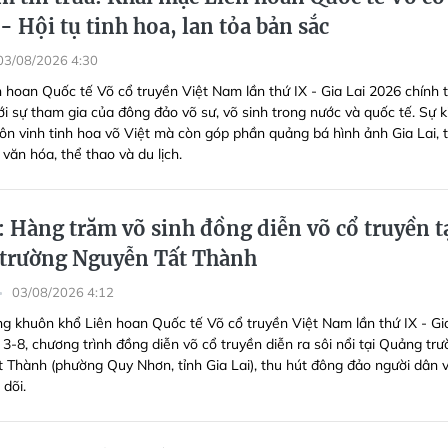
- Hội tụ tinh hoa, lan tỏa bản sắc
03/08/2026 4:30
n hoan Quốc tế Võ cổ truyền Việt Nam lần thứ IX - Gia Lai 2026 chính 
ới sự tham gia của đông đảo võ sư, võ sinh trong nước và quốc tế. Sự k
tôn vinh tinh hoa võ Việt mà còn góp phần quảng bá hình ảnh Gia Lai, 
 văn hóa, thể thao và du lịch.
: Hàng trăm võ sinh đồng diễn võ cổ truyền t
trường Nguyễn Tất Thành
03/08/2026 4:12
ng khuôn khổ Liên hoan Quốc tế Võ cổ truyền Việt Nam lần thứ IX - Gi
3-8, chương trình đồng diễn võ cổ truyền diễn ra sôi nổi tại Quảng tr
 Thành (phường Quy Nhơn, tỉnh Gia Lai), thu hút đông đảo người dân 
 dõi.