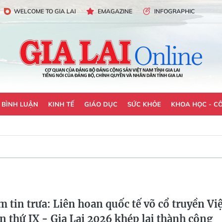
WELCOME TO GIA LAI
EMAGAZINE
INFOGRAPHIC
- BÌNH LUẬN
KINH TẾ
GIÁO DỤC
SỨC KHỎE
KHOA HỌC - C
 tin trưa: Liên hoan quốc tế võ cổ truyền Việ
n thứ IX - Gia Lai 2026 khép lại thành công