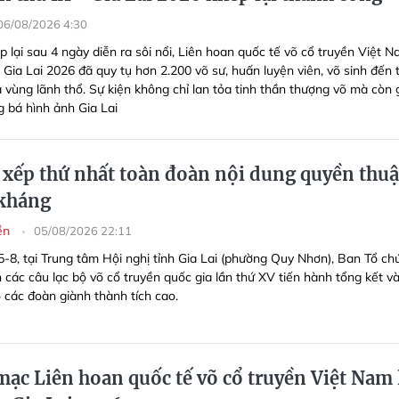
06/08/2026 4:30
 lại sau 4 ngày diễn ra sôi nổi, Liên hoan quốc tế võ cổ truyền Việt 
- Gia Lai 2026 đã quy tụ hơn 2.200 võ sư, huấn luyện viên, võ sinh đến 
à vùng lãnh thổ. Sự kiện không chỉ lan tỏa tinh thần thượng võ mà còn
 bá hình ảnh Gia Lai
i xếp thứ nhất toàn đoàn nội dung quyền thuậ
 kháng
yền
05/08/2026 22:11
5-8, tại Trung tâm Hội nghị tỉnh Gia Lai (phường Quy Nhơn), Ban Tổ ch
h các câu lạc bộ võ cổ truyền quốc gia lần thứ XV tiến hành tổng kết và
 các đoàn giành thành tích cao.
ạc Liên hoan quốc tế võ cổ truyền Việt Nam 