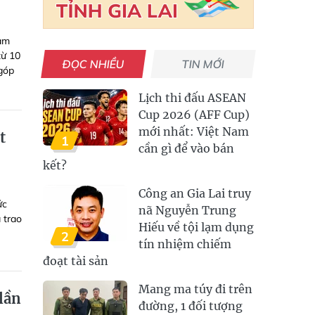
Nam
từ 10
ĐỌC NHIỀU
TIN MỚI
 góp
Lịch thi đấu ASEAN
Cup 2026 (AFF Cup)
mới nhất: Việt Nam
t
1
cần gì để vào bán
kết?
Công an Gia Lai truy
ức
nã Nguyễn Trung
 trao
Hiếu về tội lạm dụng
2
tín nhiệm chiếm
đoạt tài sản
Mang ma túy đi trên
lần
đường, 1 đối tượng