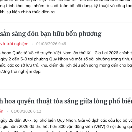
ng trình khai mạc nhằm rà soát toàn bộ nội dung, kỹ thuật và công tác
khi sự kiện chính thức diễn ra.
 sẵn sàng đón bạn hữu bốn phương
và trải nghiệm
01/08/2026 9:49
n hoan Quốc tế Võ cổ truyền Việt Nam lần thứ IX - Gia Lai 2026 chính 
 ngày 2 đến 5-8 tại phường Quy Nhơn và một số xã, phường trong tỉnh.
hức, các cơ sở lưu trú, khu, điểm du lịch đều sẵn sàng mang đến cho b
ương trải nghiệm đẹp.
 hoa quyền thuật tỏa sáng giữa lòng phố biể
yền
01/08/2026 6:12
gày 28 đến 30-7, tại phố biển Quy Nhơn, Giải vô địch các câu lạc bộ v
c gia năm 2026 đã thu hút hơn 300 vận động viên (VĐV) ở nội dung q