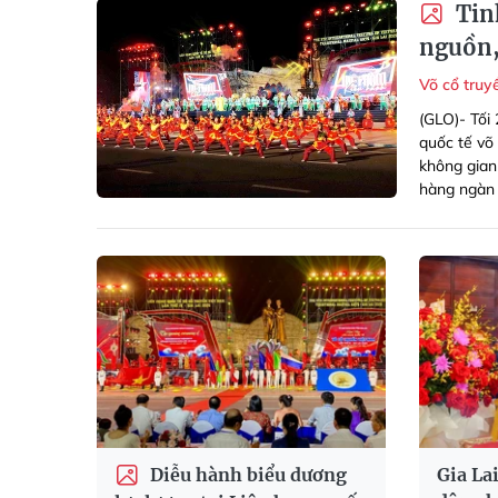
Tinh
nguồn,
Võ cổ tru
(GLO)- Tối
quốc tế võ
không gian
hàng ngàn 
Diễu hành biểu dương
Gia La