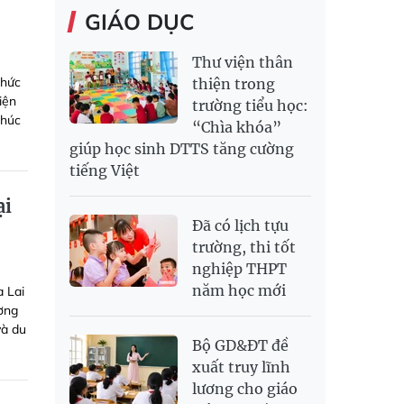
GIÁO DỤC
Thư viện thân
thức
thiện trong
iện
trường tiểu học:
thúc
“Chìa khóa”
giúp học sinh DTTS tăng cường
tiếng Việt
ại
Đã có lịch tựu
trường, thi tốt
nghiệp THPT
năm học mới
a Lai
ường
và du
Bộ GD&ĐT đề
xuất truy lĩnh
lương cho giáo