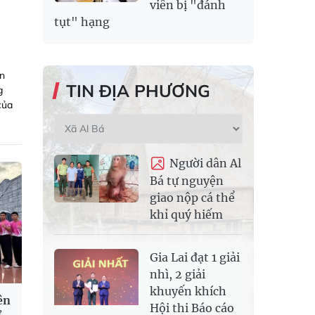
viên bị "đánh
tụt" hạng
an
TIN ĐỊA PHƯƠNG
g
của
Người dân Al
Bá tự nguyện
giao nộp cá thể
khỉ quý hiếm
Gia Lai đạt 1 giải
nhì, 2 giải
khuyến khích
ên
Hội thi Báo cáo