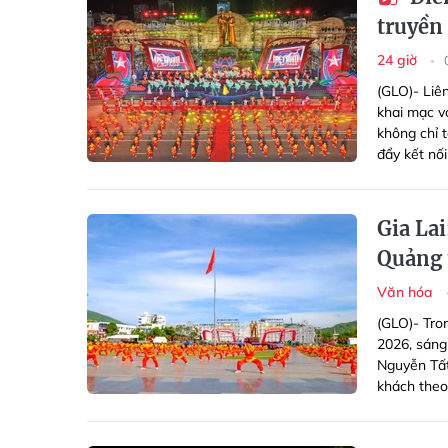
truyền 
24 giờ
(GLO)- Liê
khai mạc v
không chỉ 
đẩy kết nối
Gia Lai
Quảng 
Văn hóa
(GLO)- Tro
2026, sáng 
Nguyễn Tất
khách theo