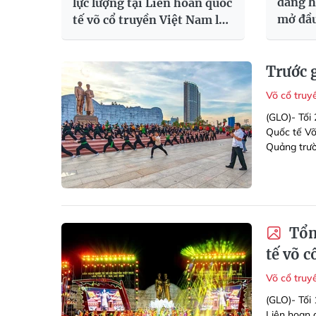
dâng h
lực lượng tại Liên hoan quốc
mở đầu
tế võ cổ truyền Việt Nam lần
Võ cổ 
thứ IX - Gia Lai 2026
Trước g
Võ cổ tru
(GLO)- Tối 
Quốc tế Võ
Quảng trư
Tổn
tế võ c
Võ cổ tru
(GLO)- Tối
Liên hoan 