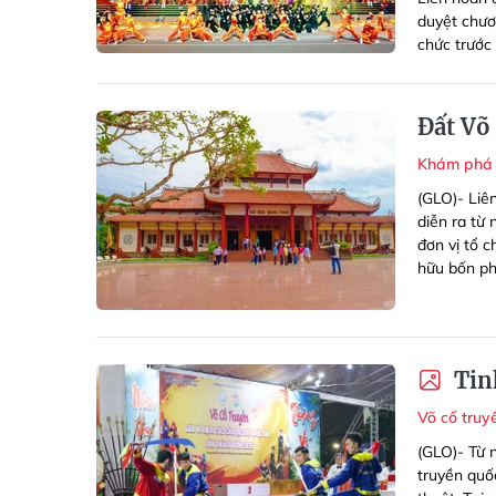
duyệt chươ
chức trước 
Đất Võ
Khám phá 
(GLO)- Liê
diễn ra từ
đơn vị tổ c
hữu bốn ph
Tinh
Võ cổ tru
(GLO)- Từ n
truyền quố