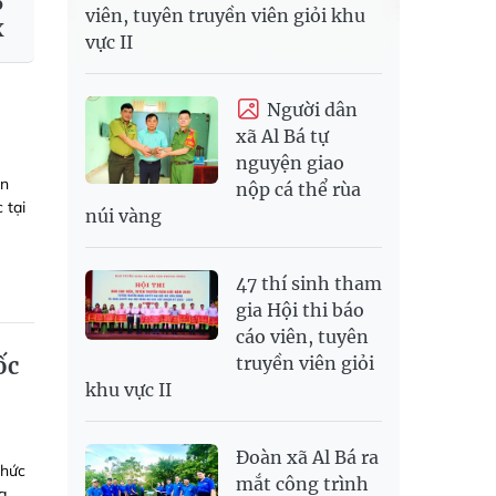
ổ
viên, tuyên truyền viên giỏi khu
X
vực II
Người dân
xã Al Bá tự
nguyện giao
an
nộp cá thể rùa
 tại
núi vàng
47 thí sinh tham
gia Hội thi báo
cáo viên, tuyên
ốc
truyền viên giỏi
khu vực II
Đoàn xã Al Bá ra
chức
mắt công trình
g