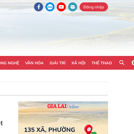
Đăng nhập
ÔNG NGHỆ
VĂN HÓA
GIẢI TRÍ
XÃ HỘI
THỂ THAO
t