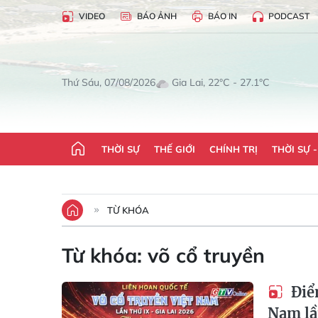
VIDEO
BÁO ẢNH
BÁO IN
PODCAST
Gia Lai, 22°C - 27.1°C
Thứ Sáu, 07/08/2026
THỜI SỰ
THẾ GIỚI
CHÍNH TRỊ
THỜI SỰ 
TỪ KHÓA
Từ khóa:
võ cổ truyền
Điểm
Nam lầ