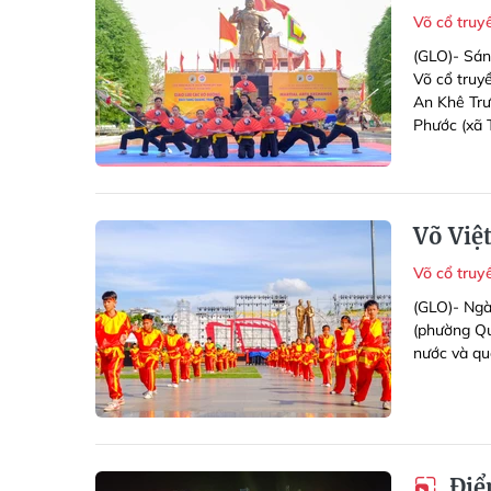
Võ cổ tru
(GLO)- Sán
Võ cổ truyề
An Khê Trư
Phước (xã 
Võ Việ
Võ cổ tru
(GLO)- Ngà
(phường Qu
nước và quố
Điểm