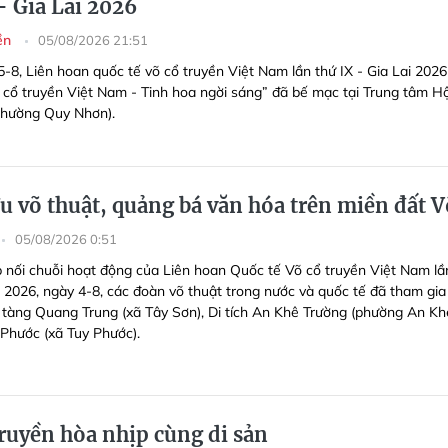
- Gia Lai 2026
yền
05/08/2026 21:51
5-8, Liên hoan quốc tế võ cổ truyền Việt Nam lần thứ IX - Gia Lai 2026
 cổ truyền Việt Nam - Tinh hoa ngời sáng” đã bế mạc tại Trung tâm Hộ
(phường Quy Nhơn).
ưu võ thuật, quảng bá văn hóa trên miền đất V
05/08/2026 0:51
p nối chuỗi hoạt động của Liên hoan Quốc tế Võ cổ truyền Việt Nam lầ
i 2026, ngày 4-8, các đoàn võ thuật trong nước và quốc tế đã tham gia
o tàng Quang Trung (xã Tây Sơn), Di tích An Khê Trường (phường An Kh
Phước (xã Tuy Phước).
truyền hòa nhịp cùng di sản