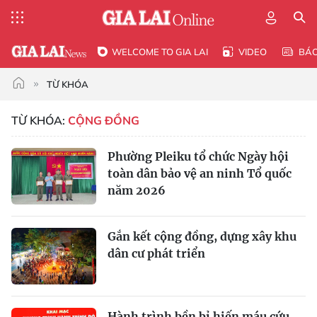
WELCOME TO GIA LAI
VIDEO
BÁ
TỪ KHÓA
TỪ KHÓA:
CỘNG ĐỒNG
Phường Pleiku tổ chức Ngày hội
toàn dân bảo vệ an ninh Tổ quốc
năm 2026
Gắn kết cộng đồng, dựng xây khu
dân cư phát triển
Hành trình bền bỉ hiến máu cứu