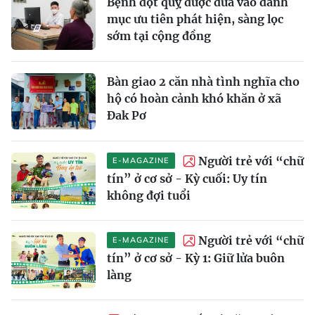
Bệnh đột quỵ được đưa vào danh
mục ưu tiên phát hiện, sàng lọc
sớm tại cộng đồng
Bàn giao 2 căn nhà tình nghĩa cho
hộ có hoàn cảnh khó khăn ở xã
Đak Pơ
Người trẻ với “chữ
E-MAGAZINE
tín” ở cơ sở - Kỳ cuối: Uy tín
không đợi tuổi
Người trẻ với “chữ
E-MAGAZINE
tín” ở cơ sở - Kỳ 1: Giữ lửa buôn
làng