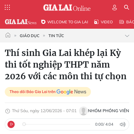
WELCOME TO GIA LAI
VIDEO
BÁ
GIÁO DỤC
TIN TỨC
Thí sinh Gia Lai khép lại Kỳ
thi tốt nghiệp THPT năm
2026 với các môn thi tự chọn
Theo dõi Báo Gia Lai trên
Thứ Sáu, ngày 12/06/2026 - 07:01
NHÓM PHÓNG VIÊN
0:00
/
4:04