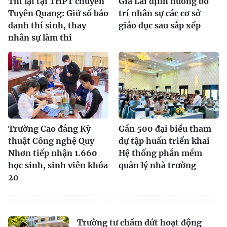
Thi lại tại THPT chuyên
Gia Lai định hướng bố
Tuyên Quang: Giữ số báo
trí nhân sự các cơ sở
danh thí sinh, thay
giáo dục sau sắp xếp
nhân sự làm thi
Trường Cao đẳng Kỹ
Gần 500 đại biểu tham
thuật Công nghệ Quy
dự tập huấn triển khai
Nhơn tiếp nhận 1.660
Hệ thống phần mềm
học sinh, sinh viên khóa
quản lý nhà trường
20
Trường tư chấm dứt hoạt động