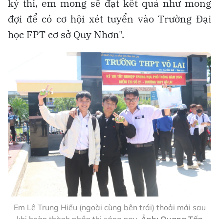
kỳ thi, em mong sẽ đạt kết quả như mong
đợi để có cơ hội xét tuyển vào Trường Đại
học FPT cơ sở Quy Nhơn".
Em Lê Trung Hiếu (ngoài cùng bên trái) thoải mái sau
khi hoàn thành phần thi sáng nay.
Ảnh: Quang Tấn