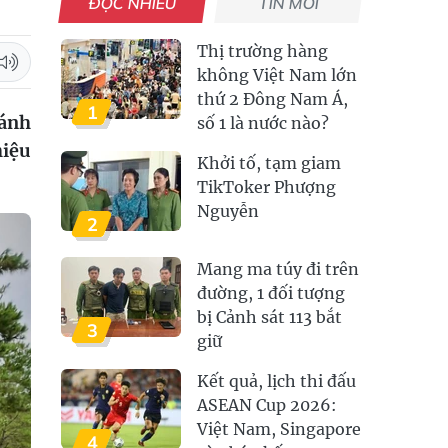
ĐỌC NHIỀU
TIN MỚI
Thị trường hàng
không Việt Nam lớn
thứ 2 Đông Nam Á,
1
bánh
số 1 là nước nào?
hiệu
Khởi tố, tạm giam
TikToker Phượng
Nguyễn
2
Mang ma túy đi trên
đường, 1 đối tượng
bị Cảnh sát 113 bắt
3
giữ
Kết quả, lịch thi đấu
ASEAN Cup 2026:
Việt Nam, Singapore
4