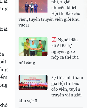
Đại
nhì, 2 giải
khuyến khích
hàng
Hội thi Báo cáo
viên, tuyên truyền viên giỏi khu
vực II
rải
Người dân
xã Al Bá tự
nguyện giao
óa -
nộp cá thể rùa
oát,
núi vàng
uồng
điểm
47 thí sinh tham
gia Hội thi báo
đồng
cáo viên, tuyên
truyền viên giỏi
khu vực II
 khó