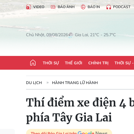
VIDEO
BÁO ẢNH
BÁO IN
PODCAST
Gia Lai, 21°C - 25.7°C
Chủ Nhật, 09/08/2026
THỜI SỰ
THẾ GIỚI
CHÍNH TRỊ
THỜI SỰ 
DU LỊCH
HÀNH TRANG LỮ HÀNH
Thí điểm xe điện 4 
phía Tây Gia Lai
Theo dõi Báo Gia Lai trên