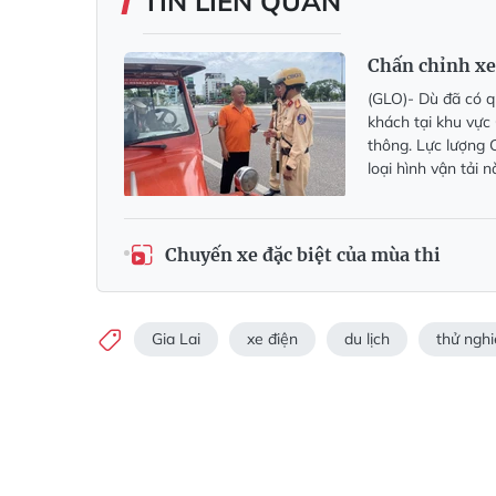
TIN LIÊN QUAN
Chấn chỉnh xe 
(GLO)- Dù đã có q
khách tại khu vực
thông. Lực lượng C
loại hình vận tải 
Chuyến xe đặc biệt của mùa thi
Gia Lai
xe điện
du lịch
thử ngh