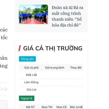
Đoàn xã Al Bá ra
mắt công trình
thanh niên "Số
hóa địa chỉ đỏ"
các
 tốc
GIÁ CẢ THỊ TRƯỜNG
hân
Nông sản
tăng
Giá cà phê
Giá trung bình
Thay đổi
Đắk Lắk
Lâm Đồng
Gia Lai
Đắk Nông
Ngoại tệ
Hồ tiêu
Mã NT
Mua TM
Mua CK
Bán (vnđ)