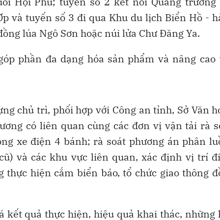
ối Hội Phú; tuyến số 2 kết nối Quảng trường 
Ơp và tuyến số 3 đi qua Khu du lịch Biển Hồ - 
 đồng lúa Ngô Sơn hoặc núi lửa Chư Đăng Ya.
 góp phần đa dạng hóa sản phẩm và nâng cao t
ng chủ trì, phối hợp với Công an tỉnh, Sở Văn h
ương có liên quan cùng các đơn vị vận tải rà s
ộng xe điện 4 bánh; rà soát phương án phân l
cũ) và các khu vực liên quan, xác định vị trí 
g thực hiện cắm biển báo, tổ chức giao thông 
iá kết quả thực hiện, hiệu quả khai thác, những