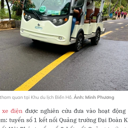
tham quan tại Khu du lịch Biển Hồ.
Ảnh: Minh Phương
n
xe điện
được nghiên cứu đưa vào hoạt động 
m: tuyến số 1 kết nối Quảng trường Đại Đoàn K