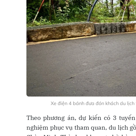
Xe điện 4 bánh đưa đón khách du lịch 
Theo phương án, dự kiến có 3 tuyế
nghiệm phục vụ tham quan, du lịch gồ