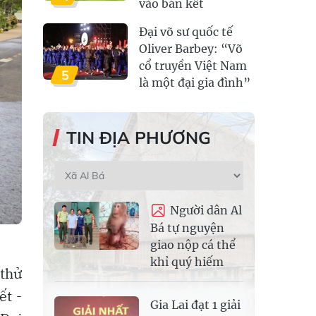
vào bán kết
Đại võ sư quốc tế
Oliver Barbey: “Võ
cổ truyền Việt Nam
5
là một đại gia đình”
TIN ĐỊA PHƯƠNG
Người dân Al
Bá tự nguyện
giao nộp cá thể
khỉ quý hiếm
thử
ết -
Gia Lai đạt 1 giải