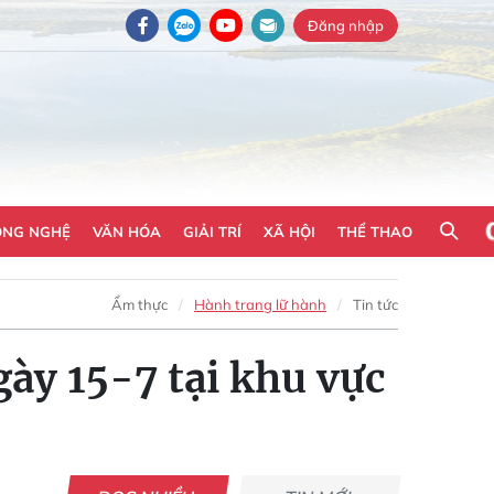
Đăng nhập
ÔNG NGHỆ
VĂN HÓA
GIẢI TRÍ
XÃ HỘI
THỂ THAO
Ẩm thực
Hành trang lữ hành
Tin tức
gày 15-7 tại khu vực