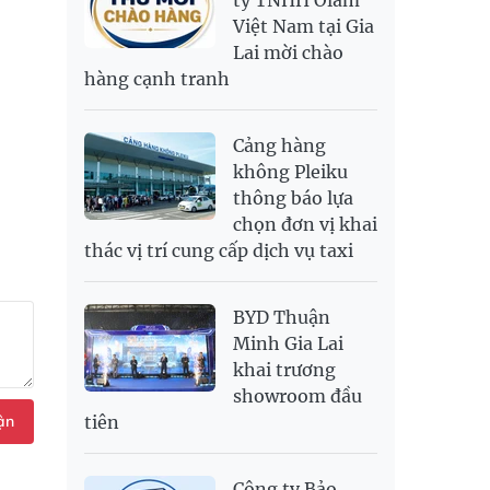
ty TNHH Olam
Việt Nam tại Gia
SAR
6,945.42
7,244.36
Lai mời chào
SEK
2,702.79
2,817.41
hàng cạnh tranh
SGD
19,916.94
20,118.12
20,804.08
THB
698.84
776.49
809.42
Cảng hàng
USD
26,000
26,030
26,410
không Pleiku
thông báo lựa
chọn đơn vị khai
thác vị trí cung cấp dịch vụ taxi
BYD Thuận
Minh Gia Lai
khai trương
showroom đầu
ận
tiên
Công ty Bảo