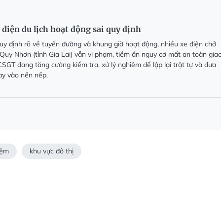
điện du lịch hoạt động sai quy định
uy định rõ về tuyến đường và khung giờ hoạt động, nhiều xe điện chở
 Quy Nhơn (tỉnh Gia Lai) vẫn vi phạm, tiềm ẩn nguy cơ mất an toàn gia
SGT đang tăng cường kiểm tra, xử lý nghiêm để lập lại trật tự và đưa
này vào nền nếp.
iệm
khu vực đô thị