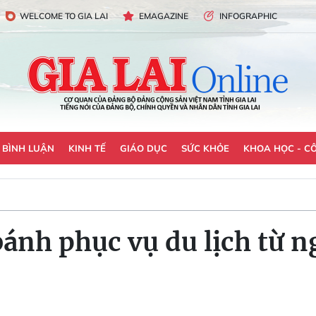
WELCOME TO GIA LAI
EMAGAZINE
INFOGRAPHIC
- BÌNH LUẬN
KINH TẾ
GIÁO DỤC
SỨC KHỎE
KHOA HỌC - C
bánh phục vụ du lịch từ n