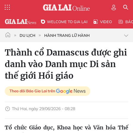
WELCOME TO GIA LAI
VIDEO
BÁ
DU LỊCH
HÀNH TRANG LỮ HÀNH
Thành cổ Damascus được ghi
danh vào Danh mục Di sản
thế giới Hồi giáo
Theo dõi Báo Gia Lai trên
Thứ Hai, ngày 29/06/2026 - 08:28
Tổ chức Giáo dục, Khoa học và Văn hóa Thế