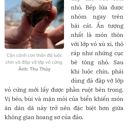
nhỏ. Bếp lửa được
nhóm ngay trên
bãi cát. Ấn tượng
nhất là món thôn
với lớp vỏ xù xì, thô
ráp như những cục
Cận cảnh con thôn đã luộc
bê tông nhỏ. Sau
chín và đập vỡ lớp vỏ cứng.
Ảnh: Thu Thủy
khi luộc chín, phải
dùng đá đập vỡ lớp
vỏ cứng mới lấy được phần ruột bên trong.
Vị béo, bùi và mặn mòi của biển khiến món
ăn dân dã này trở nên đặc biệt hơn giữa
không gian hoang sơ của đảo.