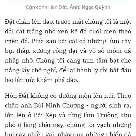
Cận cảnh Hòn Đất.
Ảnh: Ngọc Quỳnh
Đặt chân lên đảo, trước mắt chúng tôi là một
dải cát trắng nhỏ xen kẽ đá cuội men theo
triền đá. Phía sau bãi cát có những lùm cây
bụi thấp, xương rồng dại và vô số mỏm đá
nhấp nhô. Chúng tôi căng tạm tấm bạt che
nắng lấy chỗ nghỉ, để lại hành lý rồi bắt đầu
leo lên núi khám phá đảo.
Hòn Đất không có đường mòn lên núi. Theo
chân anh Bùi Minh Chương - người sinh ra,
lớn lên ở Bãi Xép và từng làm Trưởng khu
phố ở làng chài này, chúng tôi vạch những
bụi cây nhiều gai, nhảy qua những phiến đá