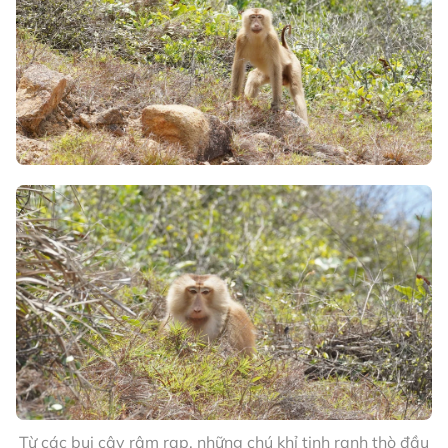
Từ các bụi cây rậm rạp, những chú khỉ tinh ranh thò đầu