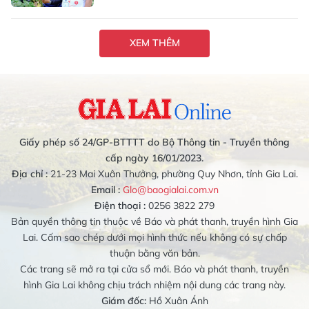
XEM THÊM
Giấy phép số 24/GP-BTTTT do Bộ Thông tin - Truyền thông
cấp ngày 16/01/2023.
Địa chỉ :
21-23 Mai Xuân Thưởng, phường Quy Nhơn, tỉnh Gia Lai.
Email :
Glo@baogialai.com.vn
Điện thoại :
0256 3822 279
Bản quyền thông tin thuộc về Báo và phát thanh, truyền hình Gia
Lai. Cấm sao chép dưới mọi hình thức nếu không có sự chấp
thuận bằng văn bản.
Các trang sẽ mở ra tại cửa sổ mới. Báo và phát thanh, truyền
hình Gia Lai không chịu trách nhiệm nội dung các trang này.
Giám đốc:
Hồ Xuân Ánh