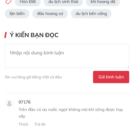
Hòn Đất
du lịch sinh thái
khỉ hoang dã
lặn biển
đảo hoang sơ
du lịch bền vững
Ý KIẾN BẠN ĐỌC
Gửi bình luận
Xin vui lòng gõ tiếng Việt có dấu
97176
Trên đảo có ao nước ngọt không mà khỉ sống được hay
vậy
Thích
Trả lời