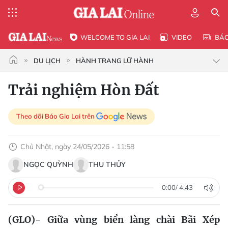
WELCOME TO GIA LAI
VIDEO
BÁ
DU LỊCH
HÀNH TRANG LỮ HÀNH
Trải nghiệm Hòn Đất
Theo dõi Báo Gia Lai trên
Chủ Nhật, ngày 24/05/2026 - 11:58
NGỌC QUỲNH
THU THỦY
0:00
/
4:43
(GLO)- Giữa vùng biển làng chài Bãi Xép