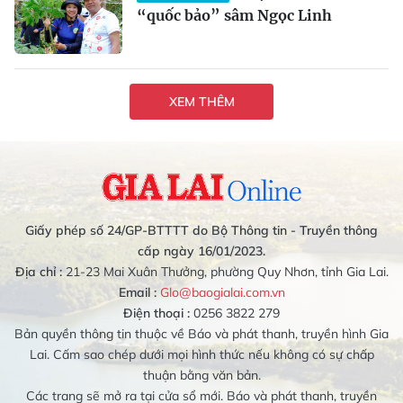
“quốc bảo” sâm Ngọc Linh
XEM THÊM
Giấy phép số 24/GP-BTTTT do Bộ Thông tin - Truyền thông
cấp ngày 16/01/2023.
Địa chỉ :
21-23 Mai Xuân Thưởng, phường Quy Nhơn, tỉnh Gia Lai.
Email :
Glo@baogialai.com.vn
Điện thoại :
0256 3822 279
Bản quyền thông tin thuộc về Báo và phát thanh, truyền hình Gia
Lai. Cấm sao chép dưới mọi hình thức nếu không có sự chấp
thuận bằng văn bản.
Các trang sẽ mở ra tại cửa sổ mới. Báo và phát thanh, truyền