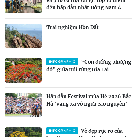
và phố cổ Hội An lọt top 10 điểm
đến hấp dẫn nhất Đông Nam Á
Trải nghiệm Hòn Đất
“Con đường phượng
INFOGRAPHIC
đỏ” giữa núi rừng Gia Lai
Hấp dẫn Festival mùa Hè 2026 Bắc
Hà 'Vang xa vó ngựa cao nguyên'
Vẻ đẹp rực rỡ của
INFOGRAPHIC