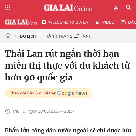
WELCOME TO GIA LAI
VIDEO
BÁ
DU LỊCH
HÀNH TRANG LỮ HÀNH
Thái Lan rút ngắn thời hạn
miễn thị thực với du khách từ
hơn 90 quốc gia
Theo dõi Báo Gia Lai trên
Thứ Tư, ngày 20/05/2026 - 23:37
Phần lớn công dân nước ngoài sẽ chỉ được lưu