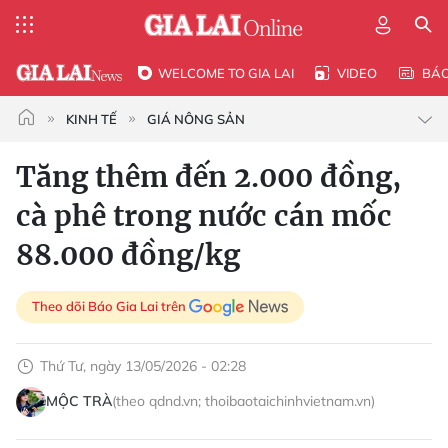
WELCOME TO GIA LAI
VIDEO
BÁ
KINH TẾ
GIÁ NÔNG SẢN
Tăng thêm đến 2.000 đồng,
cà phê trong nước cán mốc
88.000 đồng/kg
Theo dõi Báo Gia Lai trên
Thứ Tư, ngày 13/05/2026 - 02:28
MỘC TRÀ
(theo qdnd.vn; thoibaotaichinhvietnam.vn)