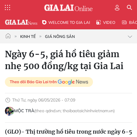
WELCOME TO GIA LAI
VIDEO
BÁ
KINH TẾ
GIÁ NÔNG SẢN
Ngày 6-5, giá hồ tiêu giảm
nhẹ 500 đồng/kg tại Gia Lai
Theo dõi Báo Gia Lai trên
Thứ Tư, ngày 06/05/2026 - 07:09
MỘC TRÀ
(theo qdnd.vn; thoibaotaichinhvietnam.vn)
(GLO)- Thị trường hồ tiêu trong nước ngày 6-5