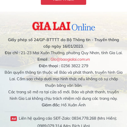
Giấy phép số 24/GP-BTTTT do Bộ Thông tin - Truyền thông
cấp ngày 16/01/2023.
Địa chỉ :
21-23 Mai Xuân Thưởng, phường Quy Nhơn, tỉnh Gia Lai.
Email :
Glo@baogialai.com.vn
Điện thoại :
0256 3822 279
Bản quyền thông tin thuộc về Báo và phát thanh, truyền hình Gia
Lai. Cấm sao chép dưới mọi hình thức nếu không có sự chấp
thuận bằng văn bản.
Các trang sẽ mở ra tại cửa sổ mới. Báo và phát thanh, truyền
hình Gia Lai không chịu trách nhiệm nội dung các trang này.
Giám đốc:
Hồ Xuân Ánh
Liên hệ quảng cáo SĐT-Zalo: 0834.778.268 (Mrs Hiền);
0989.079.314 (Mrs Bích Liên)