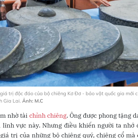
giá trị độc đáo của bộ chiêng Kơ Đơ - bảo vật quốc gia mới 
h Gia Lai.
Ảnh: M.C
ớm nhờ tài
chỉnh chiêng
. Ông được phong tặng 
lĩnh vực này. Nhưng điều khiến người ta nhớ
giá trị của những bộ chiêng quý, chiêng cổ mà