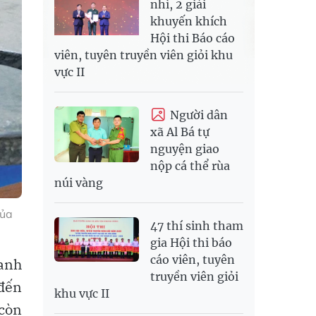
nhì, 2 giải
khuyến khích
Hội thi Báo cáo
viên, tuyên truyền viên giỏi khu
vực II
Người dân
xã Al Bá tự
nguyện giao
nộp cá thể rùa
núi vàng
của
47 thí sinh tham
gia Hội thi báo
cáo viên, tuyên
danh
truyền viên giỏi
 đến
khu vực II
 còn