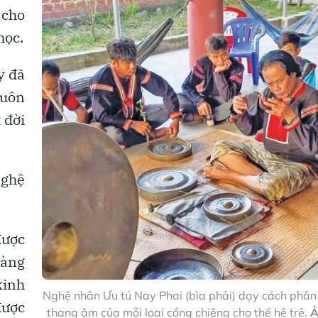
 cho
học.
y đã
buôn
 đời
nghệ
được
làng
kinh
Nghệ nhân Ưu tú Nay Phai (bìa phải) dạy cách phân 
được
thang âm của mỗi loại cồng chiêng cho thế hệ trẻ.
Ả