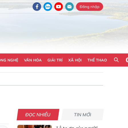
Đăng nhập
ÔNG NGHỆ
VĂN HÓA
GIẢI TRÍ
XÃ HỘI
THỂ THAO
ĐỌC NHIỀU
TIN MỚI