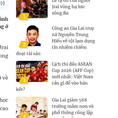
Lễ tạ ơn của người
Jrai vùng hạ lưu
sông Ba
1
dành
ng ở
Công an Gia Lai truy
nã Nguyễn Trung
Hiếu về tội lạm dụng
2
Jrai
tín nhiệm chiếm
đoạt tài sản
ong
Lịch thi đấu ASEAN
Cup 2026 (AFF Cup)
ở về
mới nhất: Việt Nam
3
cần gì để vào bán
kết?
 học
Gia Lai giảm 568
trường mầm non và
 cao
phổ thông công lập
4