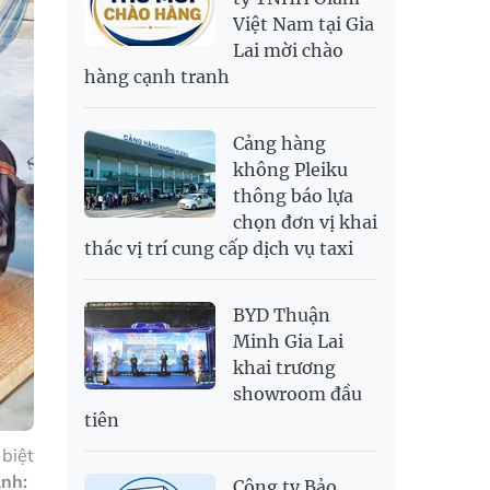
Việt Nam tại Gia
SAR
6,949.25
7,248.34
Lai mời chào
SEK
2,700.94
2,815.47
hàng cạnh tranh
SGD
19,907.29
20,108.37
20,793.98
THB
698.74
776.38
809.3
Cảng hàng
USD
26,020
26,050
26,430
không Pleiku
thông báo lựa
chọn đơn vị khai
thác vị trí cung cấp dịch vụ taxi
BYD Thuận
Minh Gia Lai
khai trương
showroom đầu
tiên
biệt
nh:
Công ty Bảo