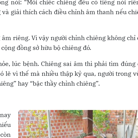
ng nói: “Mỗi chiếc chiêng đều có tiếng nói riê
g và giải thích cách điều chỉnh âm thanh nếu ch
 âm riêng. Vì vậy người chỉnh chiêng không chỉ
 cộng đồng sở hữu bộ chiêng đó.
hỏe, lúc bệnh. Chiêng sai âm thì phải tìm đúng
Có lẽ vì thế mà nhiều thập kỷ qua, người trong 
hiêng” hay “bậc thầy chỉnh chiêng”.
 nay
hiếu
 còn