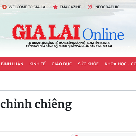
WELCOME TO GIA LAI
EMAGAZINE
INFOGRAPHIC
- BÌNH LUẬN
KINH TẾ
GIÁO DỤC
SỨC KHỎE
KHOA HỌC - C
 chỉnh chiêng