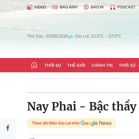
VIDEO
BÁO ẢNH
BÁO IN
PODCAST
Gia Lai, 21.5°C - 27.5°C
Thứ Sáu, 07/08/2026
THỜI SỰ
THẾ GIỚI
CHÍNH TRỊ
THỜI SỰ 
Nay Phai - Bậc thầy
Theo dõi Báo Gia Lai trên