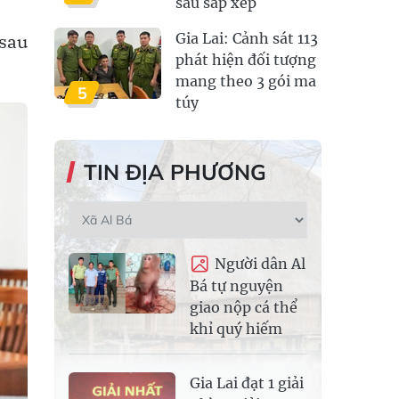
sau sắp xếp
 sau
Gia Lai: Cảnh sát 113
phát hiện đối tượng
mang theo 3 gói ma
5
túy
TIN ĐỊA PHƯƠNG
Người dân Al
Bá tự nguyện
giao nộp cá thể
khỉ quý hiếm
Gia Lai đạt 1 giải