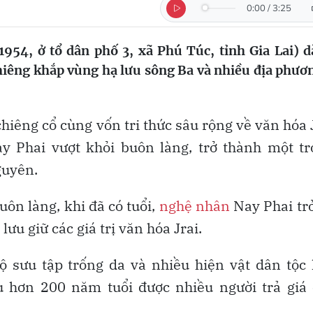
0:00
/
3:25
954, ở tổ dân phố 3, xã Phú Túc, tỉnh Gia Lai) 
chiêng khắp vùng hạ lưu sông Ba và nhiều địa phươ
hiêng cổ cùng vốn tri thức sâu rộng về văn hóa 
y Phai vượt khỏi buôn làng, trở thành một tr
guyên.
ôn làng, khi đã có tuổi,
nghệ nhân
Nay Phai tr
ưu giữ các giá trị văn hóa Jrai.
ộ sưu tập trống da và nhiều hiện vật dân tộc
âu hơn 200 năm tuổi được nhiều người trả giá