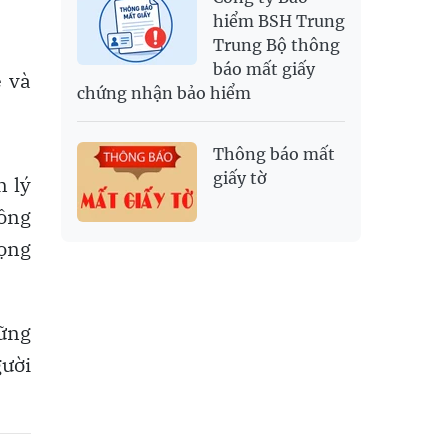
hiểm BSH Trung
Trung Bộ thông
báo mất giấy
ề và
chứng nhận bảo hiểm
Thông báo mất
giấy tờ
n lý
ông
ọng
hững
gười