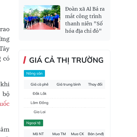
Đoàn xã Al Bá ra
mắt công trình
thanh niên "Số
trao
hóa địa chỉ đỏ"
hững
 Tây
g có
GIÁ CẢ THỊ TRƯỜNG
Nông sản
 khi
Giá cà phê
Giá trung bình
Thay đổi
 bộ
Đắk Lắk
quốc
Lâm Đồng
Gia Lai
Đắk Nông
Ngoại tệ
 âm
Hồ tiêu
Mã NT
Mua TM
Mua CK
Bán (vnđ)