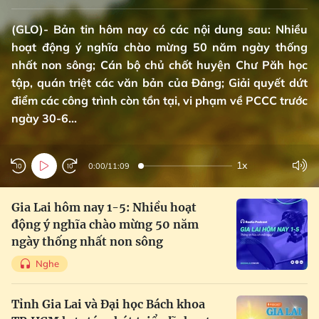
(GLO)- Bản tin hôm nay có các nội dung sau: Nhiều
hoạt động ý nghĩa chào mừng 50 năm ngày thống
nhất non sông; Cán bộ chủ chốt huyện Chư Păh học
tập, quán triệt các văn bản của Đảng; Giải quyết dứt
điểm các công trình còn tồn tại, vi phạm về PCCC trước
ngày 30-6...
1x
0:00
/
11:09
Gia Lai hôm nay 1-5: Nhiều hoạt
động ý nghĩa chào mừng 50 năm
ngày thống nhất non sông
Nghe
Tỉnh Gia Lai và Đại học Bách khoa