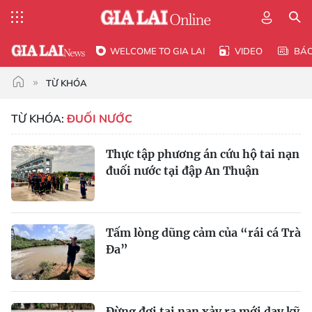
WELCOME TO GIA LAI
VIDEO
BÁ
TỪ KHÓA
TỪ KHÓA:
ĐUỐI NƯỚC
Thực tập phương án cứu hộ tai nạn
đuối nước tại đập An Thuận
Tấm lòng dũng cảm của “rái cá Trà
Đa”
Đừng đợi tai nạn xảy ra mới dạy kỹ