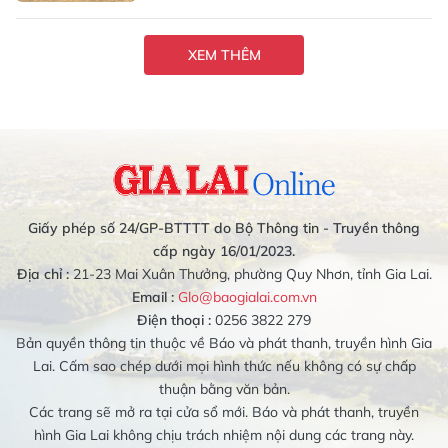
XEM THÊM
Giấy phép số 24/GP-BTTTT do Bộ Thông tin - Truyền thông
cấp ngày 16/01/2023.
Địa chỉ :
21-23 Mai Xuân Thưởng, phường Quy Nhơn, tỉnh Gia Lai.
Email :
Glo@baogialai.com.vn
Điện thoại :
0256 3822 279
Bản quyền thông tin thuộc về Báo và phát thanh, truyền hình Gia
Lai. Cấm sao chép dưới mọi hình thức nếu không có sự chấp
thuận bằng văn bản.
Các trang sẽ mở ra tại cửa sổ mới. Báo và phát thanh, truyền
hình Gia Lai không chịu trách nhiệm nội dung các trang này.