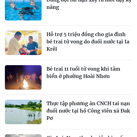
năng
Hỗ trợ 5 triệu đồng cho gia đình
bé trai tử vong do đuối nước tại Ia
Krêl
Bé trai 11 tuổi tử vong khi tắm
biển ở phường Hoài Nhơn
Thực tập phương án CNCH tai nạn
đuối nước tại hồ Công viên xã Đak
Pơ