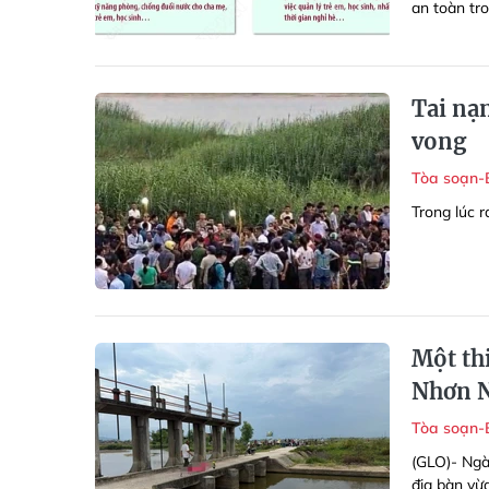
an toàn tro
Tai nạn
vong
Tòa soạn-
Trong lúc r
Một th
Nhơn 
Tòa soạn-
(GLO)- Ngà
địa bàn vừa