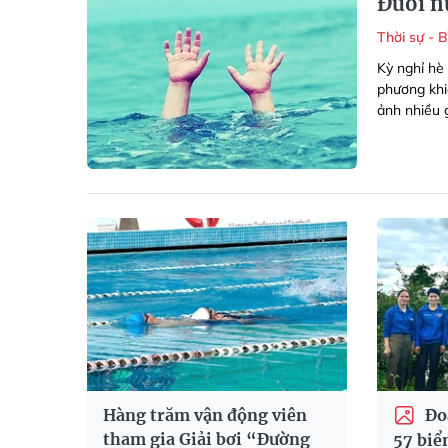
Đuối n
Thời sự - 
Kỳ nghỉ hè
phương khi
ảnh nhiều g
Hàng trăm vận động viên
Đoà
tham gia Giải bơi “Đường
57 biể