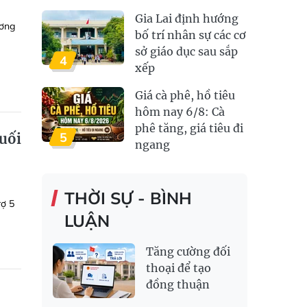
Gia Lai định hướng
ương
bố trí nhân sự các cơ
sở giáo dục sau sắp
4
xếp
Giá cà phê, hồ tiêu
hôm nay 6/8: Cà
phê tăng, giá tiêu đi
5
đuối
ngang
THỜI SỰ - BÌNH
rợ 5
LUẬN
Tăng cường đối
thoại để tạo
đồng thuận