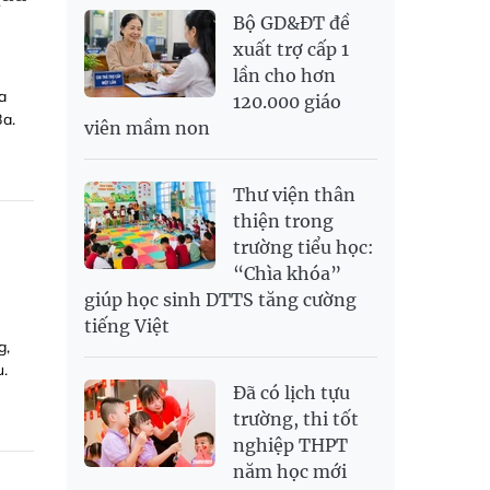
Bộ GD&ĐT đề
xuất trợ cấp 1
lần cho hơn
a
120.000 giáo
Ba.
viên mầm non
Thư viện thân
thiện trong
trường tiểu học:
“Chìa khóa”
giúp học sinh DTTS tăng cường
tiếng Việt
g,
u.
Đã có lịch tựu
trường, thi tốt
nghiệp THPT
năm học mới