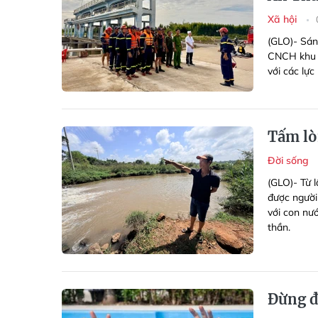
Xã hội
(GLO)- Sán
CNCH khu v
với các lực
Tấm lò
Đời sống
(GLO)- Từ l
được người 
với con nư
thần.
Đừng đ