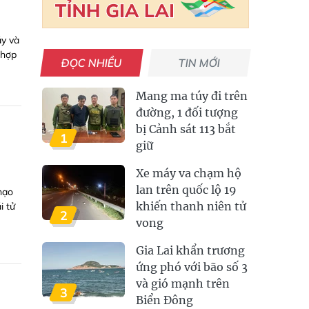
áy và
 hợp
ĐỌC NHIỀU
TIN MỚI
Mang ma túy đi trên
đường, 1 đối tượng
bị Cảnh sát 113 bắt
1
giữ
Xe máy va chạm hộ
lan trên quốc lộ 19
thạo
khiến thanh niên tử
i tử
2
vong
Gia Lai khẩn trương
ứng phó với bão số 3
và gió mạnh trên
3
Biển Đông