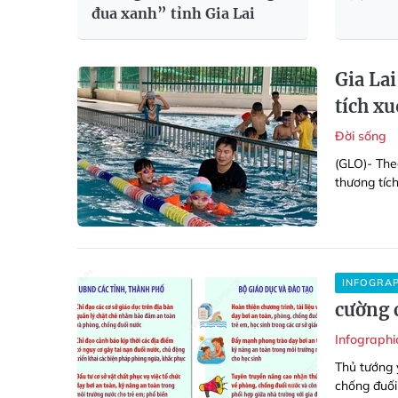
đua xanh” tỉnh Gia Lai
Gia Lai
tích x
Đời sống
(GLO)- Theo
thương tíc
INFOGRA
cường 
Infograph
Thủ tướng 
chống đuối