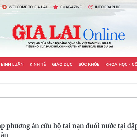
WELCOME TO GIA LAI
EMAGAZINE
INFOGRAPHIC
- BÌNH LUẬN
KINH TẾ
GIÁO DỤC
SỨC KHỎE
KHOA HỌC - C
ập phương án cứu hộ tai nạn đuối nước tại đậ
uận