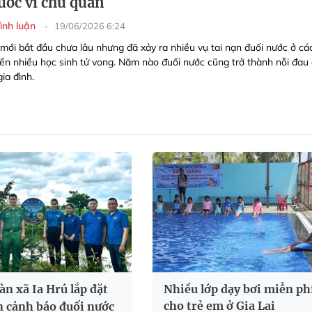
ước vì chủ quan
Bình luận
19/06/2026 6:24
 mới bắt đầu chưa lâu nhưng đã xảy ra nhiều vụ tai nạn đuối nước ở cá
ến nhiều học sinh tử vong. Năm nào đuối nước cũng trở thành nỗi đau
ia đình.
n xã Ia Hrú lắp đặt
Nhiều lớp dạy bơi miễn ph
cho trẻ em ở Gia Lai
n cảnh báo đuối nước