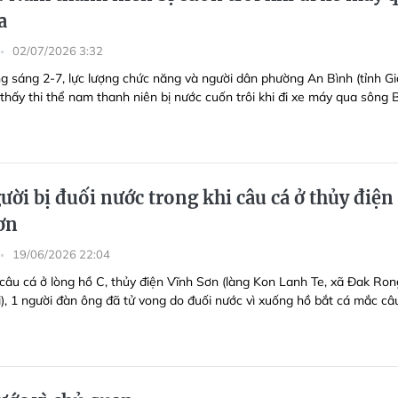
a
02/07/2026 3:32
g sáng 2-7, lực lượng chức năng và người dân phường An Bình (tỉnh Gi
 thấy thi thể nam thanh niên bị nước cuốn trôi khi đi xe máy qua sông 
ời bị đuối nước trong khi câu cá ở thủy điện
ơn
19/06/2026 22:04
 câu cá ở lòng hồ C, thủy điện Vĩnh Sơn (làng Kon Lanh Te, xã Đak Ron
i), 1 người đàn ông đã tử vong do đuối nước vì xuống hồ bắt cá mắc câ