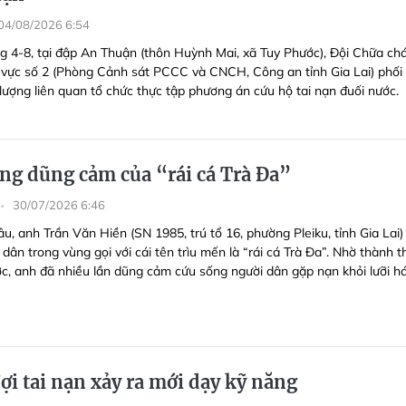
04/08/2026 6:54
g 4-8, tại đập An Thuận (thôn Huỳnh Mai, xã Tuy Phước), Đội Chữa ch
ực số 2 (Phòng Cảnh sát PCCC và CNCH, Công an tỉnh Gia Lai) phối
 lượng liên quan tổ chức thực tập phương án cứu hộ tai nạn đuối nước.
ng dũng cảm của “rái cá Trà Đa”
30/07/2026 6:46
âu, anh Trần Văn Hiền (SN 1985, trú tổ 16, phường Pleiku, tỉnh Gia Lai)
dân trong vùng gọi với cái tên trìu mến là “rái cá Trà Đa”. Nhờ thành 
ớc, anh đã nhiều lần dũng cảm cứu sống người dân gặp nạn khỏi lưỡi há
ợi tai nạn xảy ra mới dạy kỹ năng