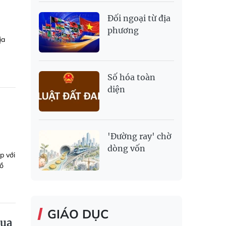
Đối ngoại từ địa
phương
ịa
Số hóa toàn
diện
'Đường ray' chờ
dòng vốn
p với
hồ
GIÁO DỤC
qua