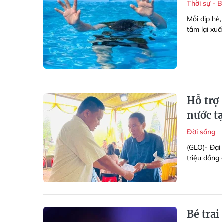
Thời sự - 
Mỗi dịp hè,
tâm lại xuấ
Hỗ trợ 
nước tạ
Đời sống
(GLO)-
Đại
triệu đồng 
Bé trai