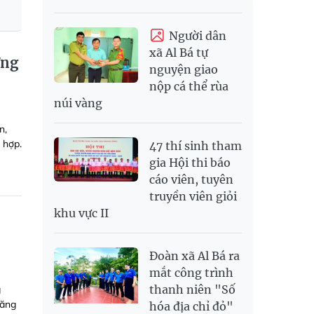
Người dân
xã Al Bá tự
ơng
nguyện giao
nộp cá thể rùa
núi vàng
n,
 hợp.
47 thí sinh tham
gia Hội thi báo
cáo viên, tuyên
truyền viên giỏi
khu vực II
Đoàn xã Al Bá ra
mắt công trình
thanh niên "Số
g
năng
hóa địa chỉ đỏ"