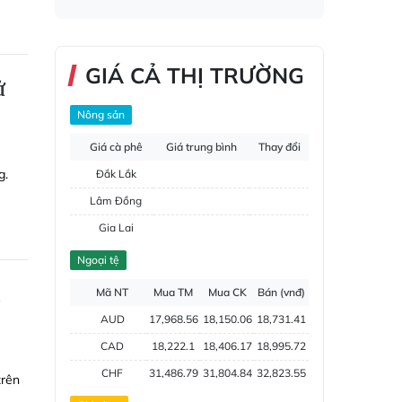
GIÁ CẢ THỊ TRƯỜNG
ử
Nông sản
Giá cà phê
Giá trung bình
Thay đổi
g.
Đắk Lắk
Lâm Đồng
Gia Lai
Đắk Nông
Ngoại tệ
Hồ tiêu
n
Mã NT
Mua TM
Mua CK
Bán (vnđ)
AUD
17,968.56
18,150.06
18,731.41
CAD
18,222.1
18,406.17
18,995.72
CHF
31,486.79
31,804.84
32,823.55
trên
CNY
3,787.79
3,826.05
3,948.6