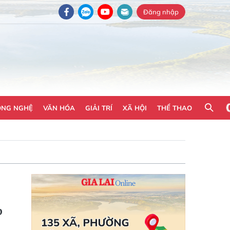
Đăng nhập
ÔNG NGHỆ
VĂN HÓA
GIẢI TRÍ
XÃ HỘI
THỂ THAO
p