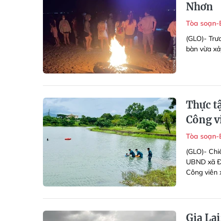
Nhơn
Tòa soạn-
(GLO)- Trư
bàn vừa xảy
Thực t
Công v
Tòa soạn-
(GLO)- Chi
UBND xã Đa
Công viên 
Gia Lai