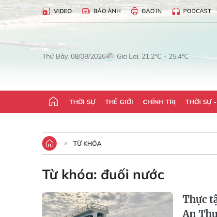
VIDEO
BÁO ẢNH
BÁO IN
PODCAST
Gia Lai, 21.2°C - 25.4°C
Thứ Bảy, 08/08/2026
THỜI SỰ
THẾ GIỚI
CHÍNH TRỊ
THỜI SỰ 
TỪ KHÓA
Từ khóa:
đuối nước
Thực t
An Th