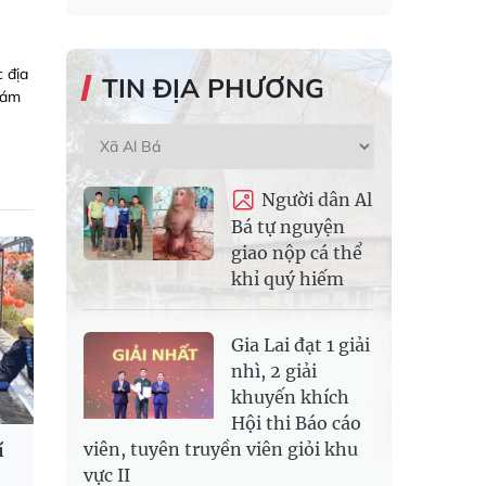
c địa
TIN ĐỊA PHƯƠNG
 ám
Người dân Al
Bá tự nguyện
giao nộp cá thể
khỉ quý hiếm
Gia Lai đạt 1 giải
nhì, 2 giải
khuyến khích
Hội thi Báo cáo
viên, tuyên truyền viên giỏi khu
í
vực II