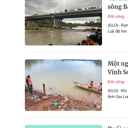
sông B
Đời sống
(GLO)- Rạn
Lai) đã tìm
Một ngư
Vĩnh S
Đời sống
(GLO)- Khi
tỉnh Gia La