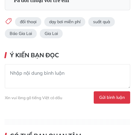
Pa đối thoại với trẻ em
đối thoại
dạy bơi miễn phí
suất quà
Báo Gia Lai
Gia Lai
Ý KIẾN BẠN ĐỌC
Gửi bình luận
Xin vui lòng gõ tiếng Việt có dấu