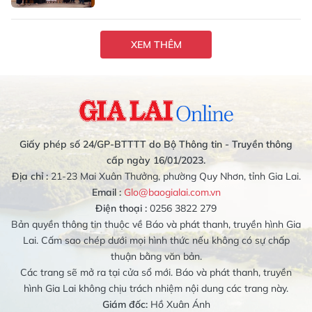
XEM THÊM
Giấy phép số 24/GP-BTTTT do Bộ Thông tin - Truyền thông
cấp ngày 16/01/2023.
Địa chỉ :
21-23 Mai Xuân Thưởng, phường Quy Nhơn, tỉnh Gia Lai.
Email :
Glo@baogialai.com.vn
Điện thoại :
0256 3822 279
Bản quyền thông tin thuộc về Báo và phát thanh, truyền hình Gia
Lai. Cấm sao chép dưới mọi hình thức nếu không có sự chấp
thuận bằng văn bản.
Các trang sẽ mở ra tại cửa sổ mới. Báo và phát thanh, truyền
hình Gia Lai không chịu trách nhiệm nội dung các trang này.
Giám đốc:
Hồ Xuân Ánh