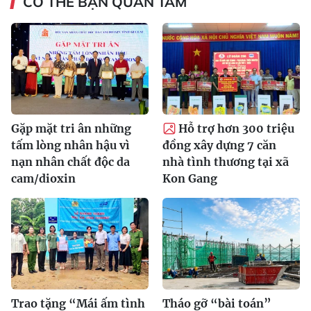
CÓ THỂ BẠN QUAN TÂM
Gặp mặt tri ân những
Hỗ trợ hơn 300 triệu
tấm lòng nhân hậu vì
đồng xây dựng 7 căn
nạn nhân chất độc da
nhà tình thương tại xã
cam/dioxin
Kon Gang
Trao tặng “Mái ấm tình
Tháo gỡ “bài toán”