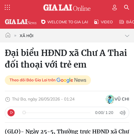
WELCOME TO GIA LAI
VIDEO
BÁ
XÃ HỘI
Đại biểu HĐND xã Chư A Thai
đối thoại với trẻ em
Theo dõi Báo Gia Lai trên
Thứ Ba, ngày 26/05/2026 - 01:24
VŨ CHI
0:00
/
1:20
(GLO)- Ngày 25-5, Thường trực HĐND xã Chư