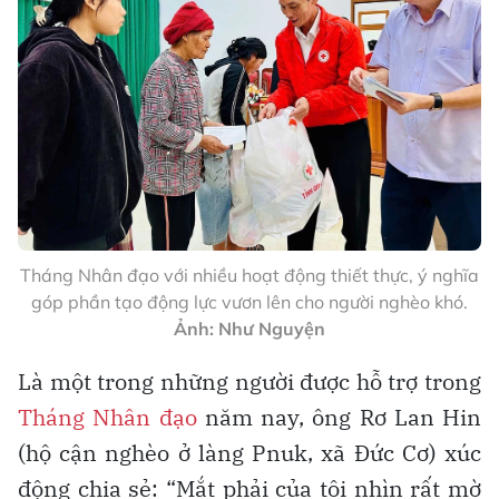
Tháng Nhân đạo với nhiều hoạt động thiết thực, ý nghĩa
góp phần tạo động lực vươn lên cho người nghèo khó.
Ảnh: Như Nguyện
Là một trong những người được hỗ trợ trong
Tháng Nhân đạo
năm nay, ông Rơ Lan Hin
(hộ cận nghèo ở làng Pnuk, xã Đức Cơ) xúc
động chia sẻ: “Mắt phải của tôi nhìn rất mờ