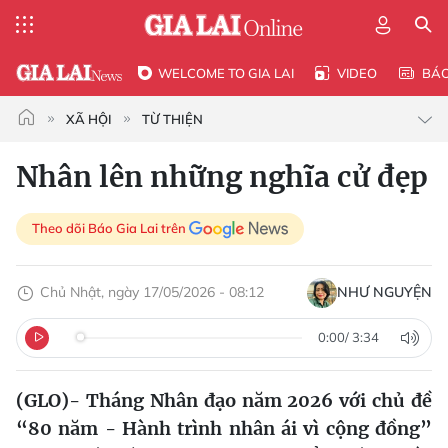
WELCOME TO GIA LAI
VIDEO
BÁ
XÃ HỘI
TỪ THIỆN
Nhân lên những nghĩa cử đẹp
Theo dõi Báo Gia Lai trên
Chủ Nhật, ngày 17/05/2026 - 08:12
NHƯ NGUYỆN
0:00
/
3:34
(GLO)- Tháng Nhân đạo năm 2026 với chủ đề
“80 năm - Hành trình nhân ái vì cộng đồng”