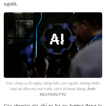
người.
Các công cụ AI ngày càng hiểu con người, nhưng nhân
loại lại dần mù mờ trước cách AI hoạt động.
Ảnh:
REUTERS/TTO
Các chuyên gia chỉ ra ba xu hướng đáng lo