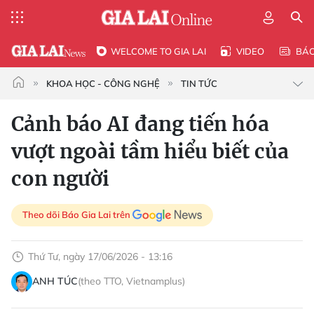
WELCOME TO GIA LAI
VIDEO
BÁ
KHOA HỌC - CÔNG NGHỆ
TIN TỨC
Cảnh báo AI đang tiến hóa
vượt ngoài tầm hiểu biết của
con người
Theo dõi Báo Gia Lai trên
Thứ Tư, ngày 17/06/2026 - 13:16
ANH TÚC
(theo TTO, Vietnamplus)