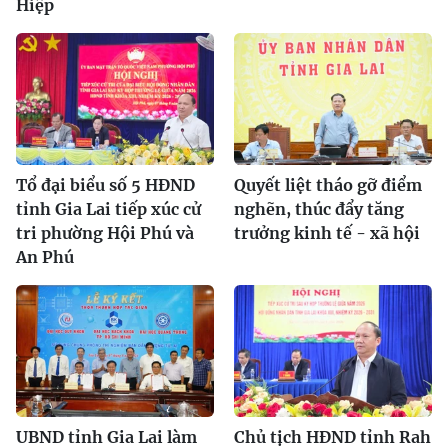
Hiệp
Tổ đại biểu số 5 HĐND
Quyết liệt tháo gỡ điểm
tỉnh Gia Lai tiếp xúc cử
nghẽn, thúc đẩy tăng
tri phường Hội Phú và
trưởng kinh tế - xã hội
An Phú
UBND tỉnh Gia Lai làm
Chủ tịch HĐND tỉnh Rah