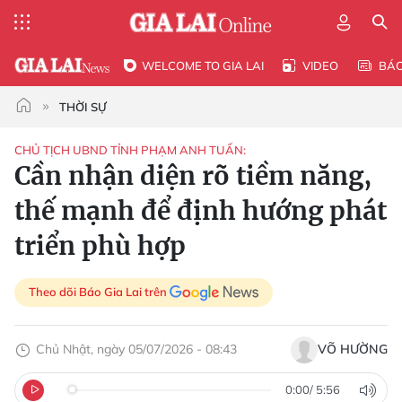
WELCOME TO GIA LAI
VIDEO
BÁ
THỜI SỰ
CHỦ TỊCH UBND TỈNH PHẠM ANH TUẤN:
Cần nhận diện rõ tiềm năng,
thế mạnh để định hướng phát
triển phù hợp
Theo dõi Báo Gia Lai trên
Chủ Nhật, ngày 05/07/2026 - 08:43
VÕ HƯỜNG
0:00
/
5:56