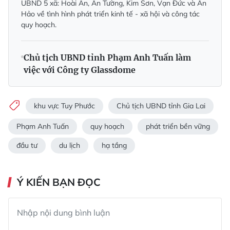
UBND 5 xã: Hoài Ân, Ân Tường, Kim Sơn, Vạn Đức và Ân
Hảo về tình hình phát triển kinh tế - xã hội và công tác
quy hoạch.
Chủ tịch UBND tỉnh Phạm Anh Tuấn làm
việc với Công ty Glassdome
khu vực Tuy Phước
Chủ tịch UBND tỉnh Gia Lai
Phạm Anh Tuấn
quy hoạch
phát triển bền vững
đầu tư
du lịch
hạ tầng
Ý KIẾN BẠN ĐỌC