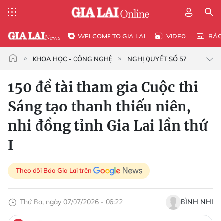
WELCOME TO GIA LAI
VIDEO
BÁ
KHOA HỌC - CÔNG NGHỆ
NGHỊ QUYẾT SỐ 57
150 đề tài tham gia Cuộc thi
Sáng tạo thanh thiếu niên,
nhi đồng tỉnh Gia Lai lần thứ
I
Theo dõi Báo Gia Lai trên
Thứ Ba, ngày 07/07/2026 - 06:22
BÌNH NHI