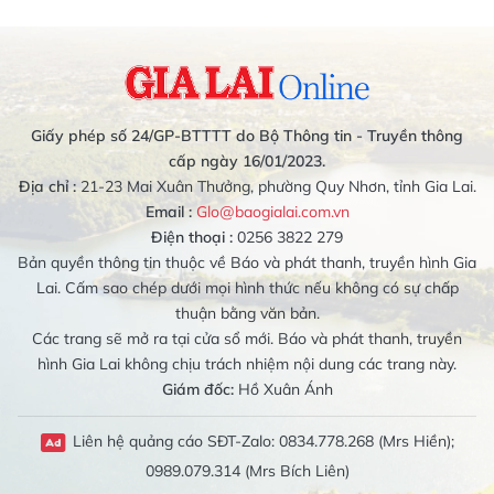
Giấy phép số 24/GP-BTTTT do Bộ Thông tin - Truyền thông
cấp ngày 16/01/2023.
Địa chỉ :
21-23 Mai Xuân Thưởng, phường Quy Nhơn, tỉnh Gia Lai.
Email :
Glo@baogialai.com.vn
Điện thoại :
0256 3822 279
Bản quyền thông tin thuộc về Báo và phát thanh, truyền hình Gia
Lai. Cấm sao chép dưới mọi hình thức nếu không có sự chấp
thuận bằng văn bản.
Các trang sẽ mở ra tại cửa sổ mới. Báo và phát thanh, truyền
hình Gia Lai không chịu trách nhiệm nội dung các trang này.
Giám đốc:
Hồ Xuân Ánh
Liên hệ quảng cáo SĐT-Zalo: 0834.778.268 (Mrs Hiền);
0989.079.314 (Mrs Bích Liên)